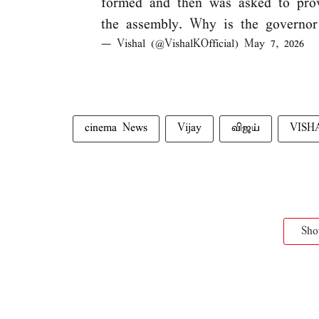
formed and then was asked to prove
the assembly. Why is the governor
— Vishal (@VishalKOfficial)
May 7, 2026
cinema News
Vijay
விஜய்
VISH
Sh