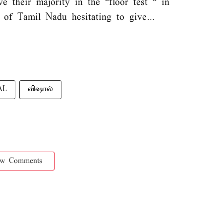
 their majority in the “floor test “ in
 of Tamil Nadu hesitating to give…
AL
விஷால்
ow Comments