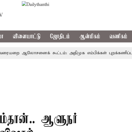
TV
மா
விளையாட்டு
ஜோதிடம்
ஆன்மிகம்
வணிகம்
ை ஆலோசனைக் கூட்டம்: அதிமுக எம்பிக்கள் புறக்கணிப்பு
்தான்.. ஆளுநர்