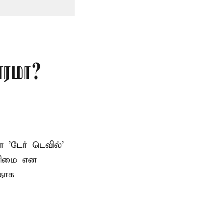
ாரமா?
ள 'டேர் டெவில்'
உரிமை என
பதாக