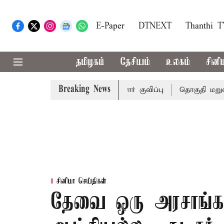
E-Paper
DTNEXT
Thanthi 
தமிழகம்
தேசியம்
உலகம்
சினி
Breaking News
க்கு பாதுகாப்புடன் போலீசார் குவிப்பு
தொகுதி மறுவரையற
சினிமா செய்திகள்
தேவை ஒரு அரசாங்கம