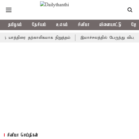
தமிழகம்
தேசியம்
உலகம்
சினிமா
விளையாட்டு
ஜோத
்திரை தற்காலிகமாக நிறுத்தம்
இமாச்சலத்தில் பேருந்து விபத்து; 7 ப
சினிமா செய்திகள்