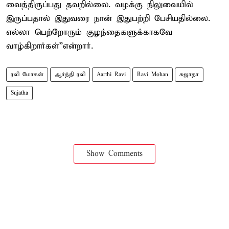
வைத்திருப்பது தவறில்லை. வழக்கு நிலுவையில்
இருப்பதால் இதுவரை நான் இதுபற்றி பேசியதில்லை.
எல்லா பெற்றோரும் குழந்தைகளுக்காகவே
வாழ்கிறார்கள்”என்றார்.
ரவி மோகன்
ஆர்த்தி ரவி
Aarthi Ravi
Ravi Mohan
சுஜாதா
Sujatha
Show Comments