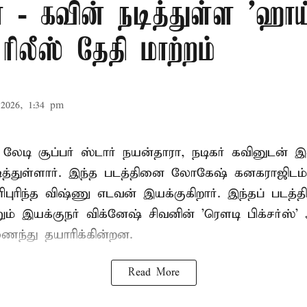
 - கவின் நடித்துள்ள 'ஹாய
ரிலீஸ் தேதி மாற்றம்
2026, 1:34 pm
் லேடி சூப்பர் ஸ்டார் நயன்தாரா, நடிகர் கவினுடன்
நடித்துள்ளார். இந்த படத்தினை லோகேஷ் கனகராஜிட
ுரிந்த விஷ்ணு எடவன் இயக்குகிறார். இந்தப் படத்தி
றும் இயக்குநர் விக்னேஷ் சிவனின் 'ரௌடி பிக்சர்ஸ்
ைந்து தயாரிக்கின்றன.
Read More