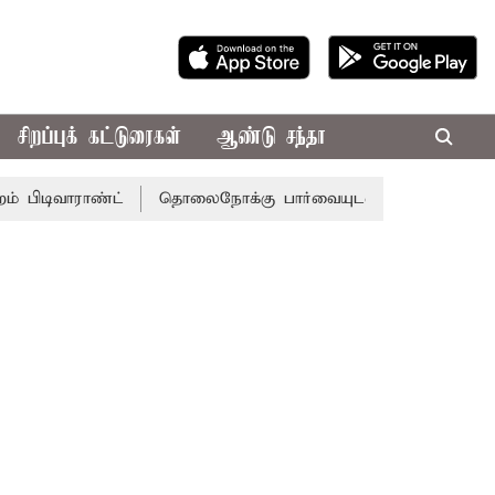
சிறப்புக் கட்டுரைகள்
ஆண்டு சந்தா
ாராண்ட்
தொலைநோக்கு பார்வையுடன் கூடிய வேளாண் பட்ஜெட