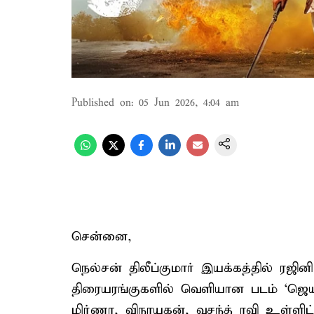
Published on
:
05 Jun 2026, 4:04 am
சென்னை,
நெல்சன் திலீப்குமார் இயக்கத்தில் ரஜின
திரையரங்குகளில் வெளியான படம் ‘ஜெயில
மிர்ணா, விநாயகன், வசந்த் ரவி உள்ளிட்ட