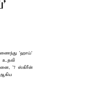
்'
 இணைந்து 'ஹாய்'
ம் உதவி
னை, '7 ஸ்கிரீன்
' ஆகிய