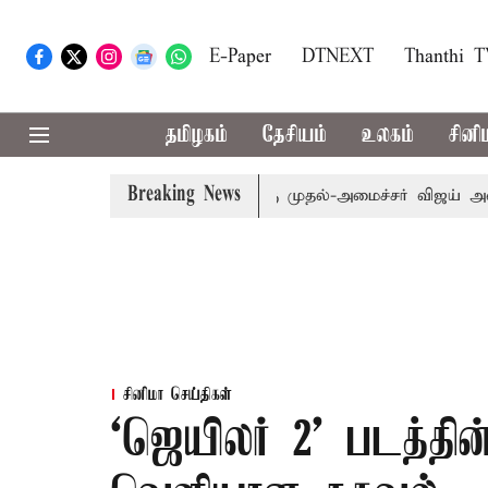
E-Paper
DTNEXT
Thanthi 
தமிழகம்
தேசியம்
உலகம்
சினி
Breaking News
 எம்.பி.க்கள் கூட்டத்துக்கு முதல்-அமைச்சர் விஜய் அழைப்பு
சினிமா செய்திகள்
‘ஜெயிலர் 2' படத்தின