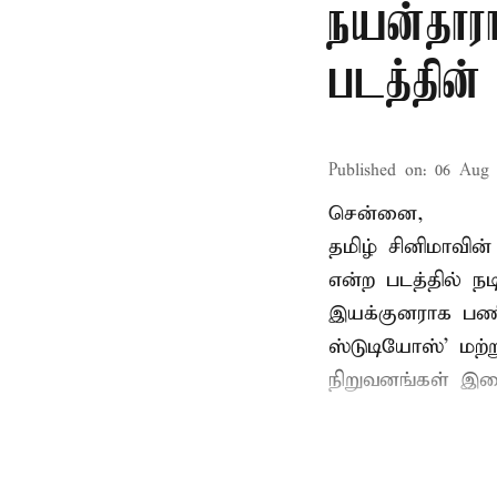
நயன்தாரா
படத்தின் 
Published on
:
06 Aug 
சென்னை,
தமிழ் சினிமாவின
என்ற படத்தில் 
இயக்குனராக பணிப
ஸ்டுடியோஸ்' மற்
நிறுவனங்கள் இண