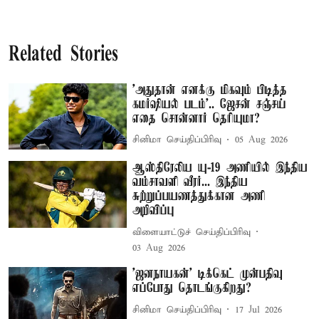
Related Stories
'அதுதான் எனக்கு மிகவும் பிடித்த
கமர்ஷியல் படம்'.. ஜேசன் சஞ்சய்
எதை சொன்னார் தெரியுமா?
சினிமா செய்திப்பிரிவு
05 Aug 2026
ஆஸ்திரேலிய யு-19 அணியில் இந்திய
வம்சாவளி வீரர்... இந்திய
சுற்றுப்பயணத்துக்கான அணி
அறிவிப்பு
விளையாட்டுச் செய்திப்பிரிவு
03 Aug 2026
'ஜனநாயகன்' டிக்கெட் முன்பதிவு
எப்போது தொடங்குகிறது?
சினிமா செய்திப்பிரிவு
17 Jul 2026