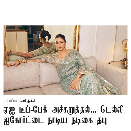
சினிமா செய்திகள்
ஏஐ டீப்-பேக் அச்சுறுத்தல்... டெல்லி
ஐகோர்ட்டை நாடிய நடிகை தபு