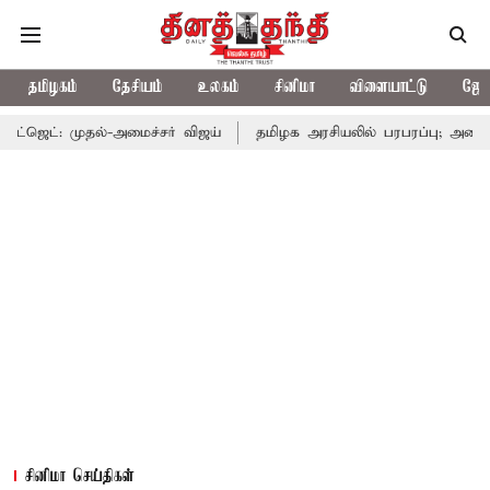
தமிழகம்
தேசியம்
உலகம்
சினிமா
விளையாட்டு
ஜோத
்-அமைச்சர் விஜய்
தமிழக அரசியலில் பரபரப்பு; அமைச்சர் ஆனந்த் உ
சினிமா செய்திகள்