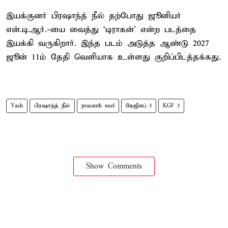
இயக்குனர் பிரஷாந்த் நீல் தற்போது ஜூனியர்
என்.டி.ஆர்.-யை வைத்து ‘டிராகன்’ என்ற படத்தை
இயக்கி வருகிறார். இந்த படம் அடுத்த ஆண்டு 2027
ஜூன் 11ம் தேதி வெளியாக உள்ளது குறிப்பிடத்தக்கது.
Yash
பிரஷாந்த் நீல்
prasanth neel
கேஜிஎப் 3
KGF 3
Show Comments