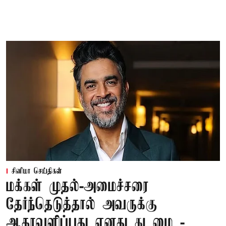
சினிமா செய்திகள்
மக்கள் முதல்-அமைச்சரை
தேர்ந்தெடுத்தால் அவருக்கு
ஆதரவளிப்பது எனது கடமை -