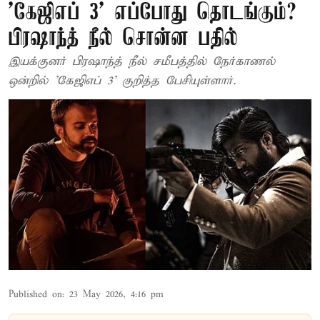
'கேஜிஎப் 3' எப்போது தொடங்கும்?
பிரஷாந்த் நீல் சொன்ன பதில்
இயக்குனர் பிரஷாந்த் நீல் சமீபத்தில் நேர்காணல்
ஒன்றில் 'கேஜிஎப் 3' குறித்த பேசியுள்ளார்.
Published on
:
23 May 2026, 4:16 pm