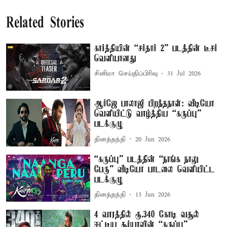
Related Stories
கார்த்தியின் “சர்தார் 2” படத்தின் டீசர்
வெளியானது
சினிமா செய்திப்பிரிவு
31 Jul 2026
ஆர்ஜே பாலாஜி பிறந்தநாள்: வீடியோ
வெளியிட்டு வாழ்த்திய “கருப்பு”
படக்குழு
தினத்தந்தி
20 Jun 2026
“கருப்பு” படத்தின் “நாங்க நாலு
பேரு” வீடியோ பாடலை வெளியிட்ட
படக்குழு
தினத்தந்தி
13 Jun 2026
4 வாரத்தில் ரூ.340 கோடி வசூல்
ஈட்டிய சூர்யாவின் “கருப்பு”