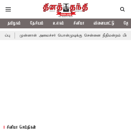
தமிழகம்
தேசியம்
உலகம்
சினிமா
விளையாட்டு
ஜோத
்னாள் அமைச்சர் பொன்முடிக்கு சென்னை நீதிமன்றம் பிடிவாராண்ட்
த
சினிமா செய்திகள்