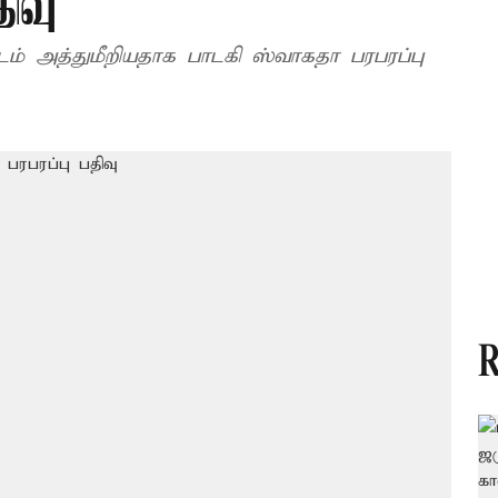
ிவு
் அத்துமீறியதாக பாடகி ஸ்வாகதா பரபரப்பு
R