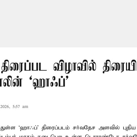
திரைப்பட விழாவில் திரையி
லின் ‘ஹாஃப்’
2026, 5:57 am
்துள்ள ‘ஹாஃப்’ திரைப்படம் சர்வதேச அளவில் புத
ெப்டம்பர் மாதம் நடைபெற உள்ள டொராண்டோ சர்வத