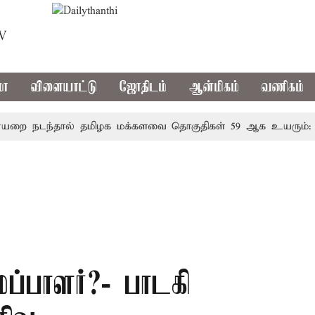
TV
மா
விளையாட்டு
ஜோதிடம்
ஆன்மிகம்
வணிகம்
நடந்தால் தமிழக மக்களவை தொகுதிகள் 59 ஆக உயரும்: உத்த
்பாளர்?- பாடகி