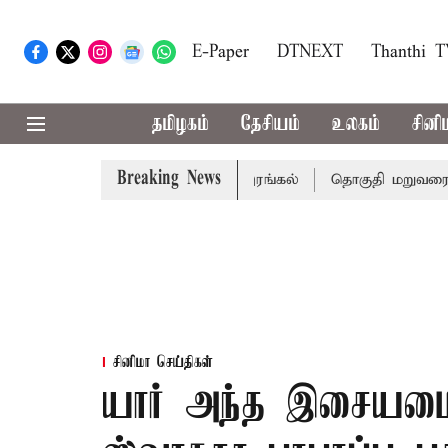
E-Paper
DTNEXT
Thanthi 
தமிழகம்
தேசியம்
உலகம்
சினி
Breaking News
; 7 பேர் பலி - பிரதமர் மோடி இரங்கல்
தொகுதி மறுவரையறை 
சினிமா செய்திகள்
யார் அந்த இசையமைப