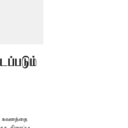
டப்படும்
ிய கவனத்தை
ேச திரைப்பட