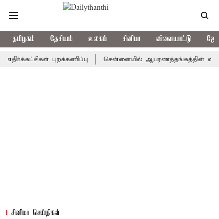
தமிழகம்
தேசியம்
உலகம்
சினிமா
விளையாட்டு
ஜோத
்கட்சிகள் புறக்கணிப்பு
சென்னையில் ஆபரணத்தங்கத்தின் விலை சவரனுக
சினிமா செய்திகள்