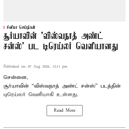
சினிமா செய்திகள்
சூர்யாவின் 'விஸ்வநாத் அண்ட்
சன்ஸ்' பட டிரெய்லர் வெளியானது
Published on
:
07 Aug 2026, 12:11 pm
சென்னை,
சூர்யாவின் “
விஸ்வநாத் அண்ட் சன்ஸ்
” படத்தின்
டிரெய்லர் வெளியாகி உள்ளது.
Read More