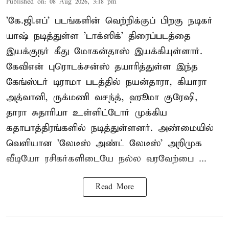
Published on
:
08 Aug 2026, 3:18 pm
'கே.ஜி.எப்' படங்களின் வெற்றிக்குப் பிறகு நடிகர்
யாஷ் நடித்துள்ள 'டாக்ஸிக்' திரைப்படத்தை
இயக்குநர் கீது மோகன்தாஸ் இயக்கியுள்ளார்.
கேவிஎன் புரொடக்சன்ஸ் தயாரித்துள்ள இந்த
கேங்ஸ்டர் டிராமா படத்தில் நயன்தாரா, கியாரா
அத்வானி, ருக்மணி வசந்த், ஹூமா குரேஷி,
தாரா சுதாரியா உள்ளிட்டோர் முக்கிய
கதாபாத்திரங்களில் நடித்துள்ளனர். அண்மையில்
வெளியான 'லேடீஸ் அண்ட் லேடீஸ்' அறிமுக
வீடியோ ரசிகர்களிடையே நல்ல வரவேற்பை ...
Read More