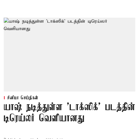
சினிமா செய்திகள்
யாஷ் நடித்துள்ள 'டாக்‌ஸிக்' படத்தின்
டிரெய்லர் வெளியானது