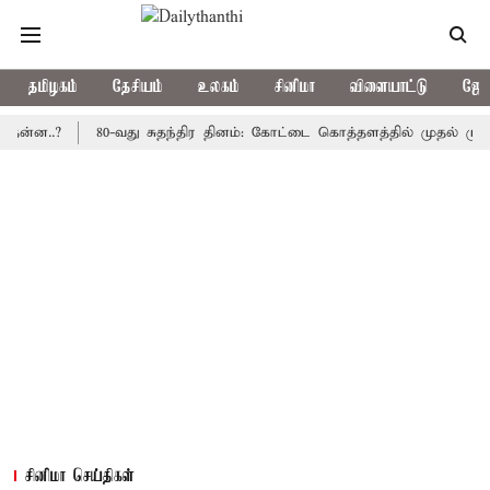
தமிழகம்
தேசியம்
உலகம்
சினிமா
விளையாட்டு
ஜோத
.?
80-வது சுதந்திர தினம்: கோட்டை கொத்தளத்தில் முதல் முறையாக த
சினிமா செய்திகள்