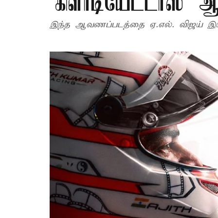
‘கிளாடியேட்டர்ஸ்’ 
இந்த ஆவணப்படத்தை ஏ.எல். விஜய் இயக்