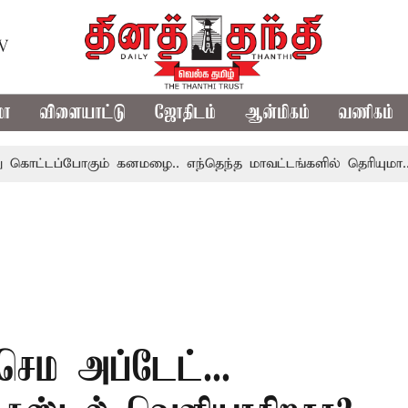
TV
மா
விளையாட்டு
ஜோதிடம்
ஆன்மிகம்
வணிகம்
போகும் கனமழை.. எந்தெந்த மாவட்டங்களில் தெரியுமா..?
தமி
 செம அப்டேட்...