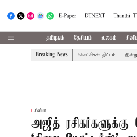
E-Paper
DTNEXT
Thanthi 
தமிழகம்
தேசியம்
உலகம்
சினி
Breaking News
ரச்சினைகளை எழுப்ப எதிர்க்கட்சிகள் திட்டம்
இன்று கொட்டப்
சினிமா
அஜித் ரசிகர்களுக்கு