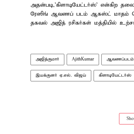
அதன்படி,'கிளாடியேட்டர்ஸ்' என்கிற தலை
ரேஸிங் ஆவணப் படம் ஆகஸ்ட் மாதம் வ
தகவல் அஜித் ரசிகர்கள் மத்தியில் உற்சா
அஜித்குமார்
AjithKumar
ஆவணப்படம்
இயக்குனர் ஏ.எல். விஜய்
கிளாடியேட்டர்ஸ்
Sh