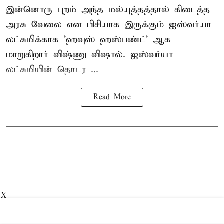
இன்னொரு புறம் அந்த மல்யுத்தத்தால் கிடைத்த
அரசு வேலை என பிசியாக இருக்கும் ஐஸ்வர்யா
லட்சுமிக்காக 'ஹவுஸ் ஹஸ்பண்ட்' ஆக
மாறுகிறார் விஷ்ணு விஷால். ஐஸ்வர்யா
லட்சுமியின் தொடர ...
Read More
X