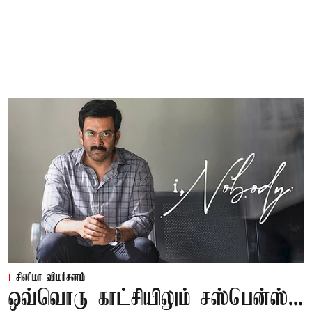
சினிமா விமர்சனம்
ஒவ்வொரு காட்சியிலும் சஸ்பென்ஸ்...