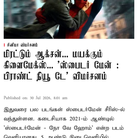
சினிமா விமர்சனம்
மிரட்டும் ஆக்சன்... மயக்கும்
கிளைமேக்ஸ்... 'ஸ்பைடர் மேன் :
பிராண்ட் நியூ டே' விமர்சனம்
Published on
:
30 Jul 2026, 8:01 am
இதுவரை பல படங்கள் ஸ்பைடர்மேன் சீரிஸ்-ல்
வந்துள்ளன. கடைசியாக 2021-ம் ஆண்டில்
'ஸ்பைடர்மேன் - நோ வே ஹோம்' என்ற படம்
வெளியானது. 5 ஆண்டு இடைவெளியில்