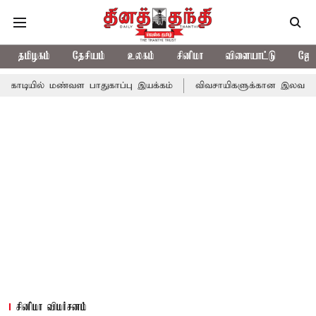
தமிழகம்
தேசியம்
உலகம்
சினிமா
விளையாட்டு
ஜோத
ண்வள பாதுகாப்பு இயக்கம்
விவசாயிகளுக்கான இலவச மின்சாரத்துக்காக
சினிமா விமர்சனம்