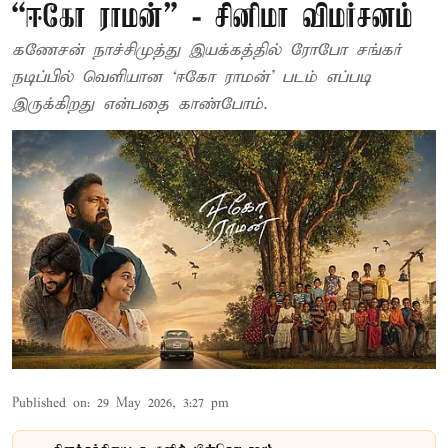
“ஈகோ ராமன்” - சினிமா விமர்சனம்
கணேசன் நாச்சிமுத்து இயக்கத்தில் ரோபோ சங்கர்
நடிப்பில் வெளியான ‘ஈகோ ராமன்’ படம் எப்படி
இருக்கிறது என்பதை காண்போம்.
Published on
:
29 May 2026, 3:27 pm