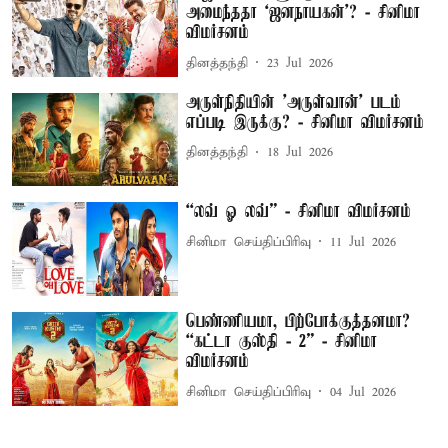
அமைந்ததா ‘ஜனநாயகன்’? - சினிமா
விமர்சனம்
தினத்தந்தி
23 Jul 2026
அருள்நிதியின் 'அருள்வான்' படம்
எப்படி இருக்கு? - சினிமா விமர்சனம்
தினத்தந்தி
18 Jul 2026
“லவ் ஓ லவ்” - சினிமா விமர்சனம்
சினிமா செய்திப்பிரிவு
11 Jul 2026
பெண்ணியமா, பிற்போக்குத்தனமா?
“கட்டா குஸ்தி - 2” - சினிமா
விமர்சனம்
சினிமா செய்திப்பிரிவு
04 Jul 2026