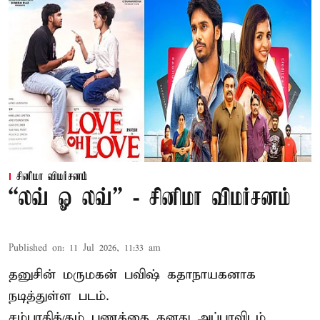
சினிமா விமர்சனம்
“லவ் ஓ லவ்” - சினிமா விமர்சனம்
Published on
:
11 Jul 2026, 11:33 am
தனுசின் மருமகன் பவிஷ் கதாநாயகனாக
நடித்துள்ள படம்.
சம்பாதிக்கும் பணத்தை தனது அப்பாவிடம்