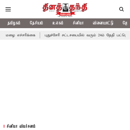
தமிழகம்
தேசியம்
உலகம்
சினிமா
விளையாட்டு
ஜோத
ிக்கை
புதுச்சேரி சட்டசபையில் வரும் 24ம் தேதி பட்ஜெட் தாக்கல் செய
சினிமா விமர்சனம்