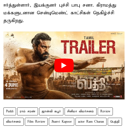
ஈர்த்துள்ளார், இயக்குனர் புச்சி பாபு சனா. கிராமத்து
மக்களுடனான சென்டிமெண்ட் காட்சிகள் நெகிழ்ச்சி
தருகிறது.
Peddi
ராம் சரண்
ஜான்வி கபூர்
சினிமா விமர்சனம்
Review
விமர்சனம்
Film Review
Jhanvi Kapoor
actor Ram Charan
பெத்தி