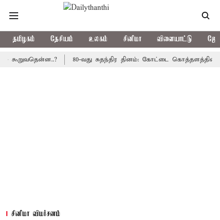
தமிழகம்
தேசியம்
உலகம்
சினிமா
விளையாட்டு
ஜோத
கூறுவதென்ன..?
80-வது சுதந்திர தினம்: கோட்டை கொத்தளத்தில் முதல
சினிமா விமர்சனம்