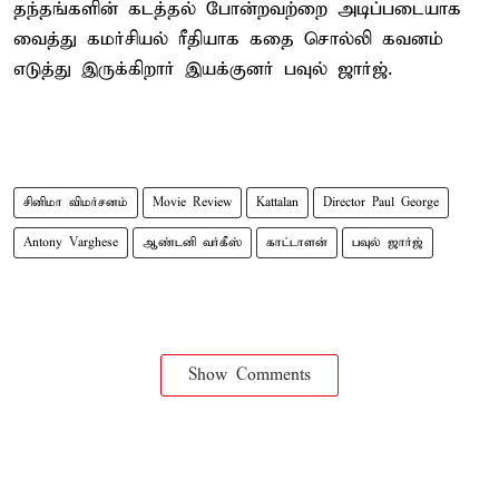
தந்தங்களின் கடத்தல் போன்றவற்றை அடிப்படையாக
வைத்து கமர்சியல் ரீதியாக கதை சொல்லி கவனம்
எடுத்து இருக்கிறார் இயக்குனர் பவுல் ஜார்ஜ்.
சினிமா விமர்சனம்
Movie Review
Kattalan
Director Paul George
Antony Varghese
ஆண்டனி வர்கீஸ்
காட்டாளன்
பவுல் ஜார்ஜ்
Show Comments