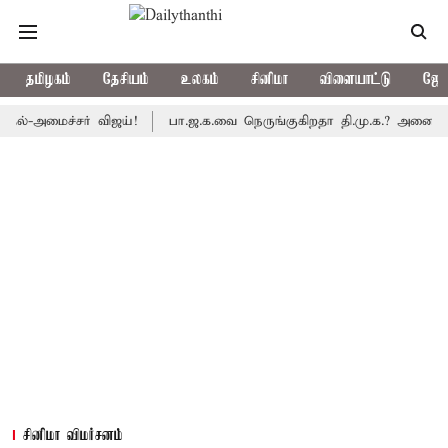
தமிழகம்
தேசியம்
உலகம்
சினிமா
விளையாட்டு
ஜோத
ைச்சர் விஜய்!
பா.ஜ.க.வை நெருங்குகிறதா தி.மு.க.? அனைத்துக்கட்சி
சினிமா விமர்சனம்