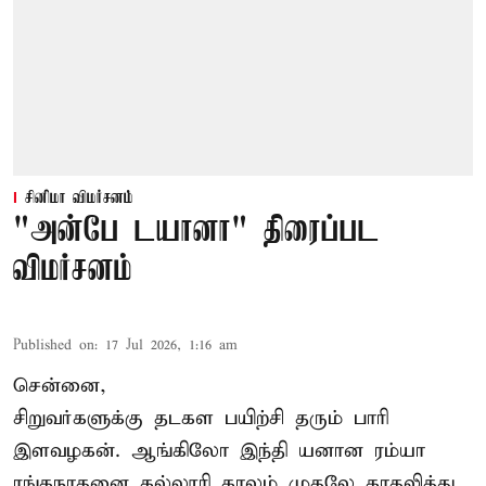
சினிமா விமர்சனம்
"அன்பே டயானா" திரைப்பட
விமர்சனம்
Published on
:
17 Jul 2026, 1:16 am
சென்னை,
சிறுவர்களுக்கு தடகள பயிற்சி தரும் பாரி
இளவழகன். ஆங்கிலோ இந்தி யனான ரம்யா
ரங்கநாதனை கல்லூரி காலம் முதலே காதலித்து