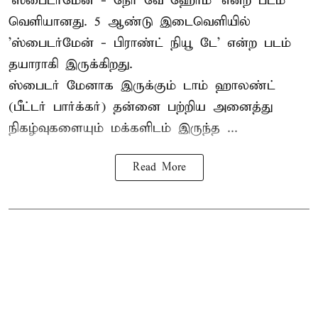
'ஸ்பைடர்மேன் - நோ வே ஹோம்' என்ற படம்
வெளியானது. 5 ஆண்டு இடைவெளியில்
'
ஸ்பைடர்மேன் - பிராண்ட் நியூ டே
' என்ற படம்
தயாராகி இருக்கிறது.
ஸ்பைடர் மேனாக இருக்கும் டாம் ஹாலண்ட்
(பீட்டர் பார்க்கர்) தன்னை பற்றிய அனைத்து
நிகழ்வுகளையும் மக்களிடம் இருந்த ...
Read More