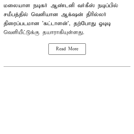
மலையாள நடிகர் ஆண்டனி வர்கீஸ் நடிப்பில்
சமீபத்தில் வெளியான ஆக்‌ஷன் திரில்லர்
திரைப்படமான 'கட்டாளன்', தற்போது ஓடிடி
வெளியீட்டுக்கு தயாராகியுள்ளது.
Read More