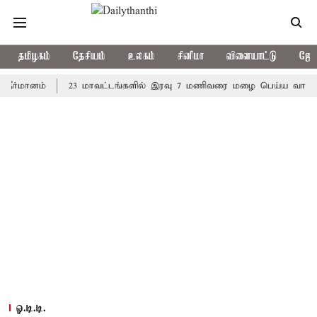
தமிழகம்
தேசியம்
உலகம்
சினிமா
விளையாட்டு
ஜோத
னம்
23 மாவட்டங்களில் இரவு 7 மணிவரை மழை பெய்ய வாய்ப்பு
ஓ.டி.டி.