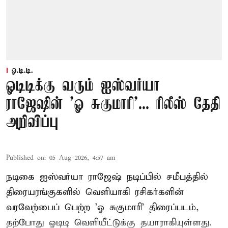
ஓ.டி.டி.
ஓடிடிக்கு வரும் ஐஸ்வர்யா
ராஜேஷின் 'ஓ சுகுமாரி'... ரிலீஸ் தேதி
அறிவிப்பு
Published on
:
05 Aug 2026, 4:57 am
நடிகை ஐஸ்வர்யா ராஜேஷ் நடிப்பில் சமீபத்தில்
திரையரங்குகளில் வெளியாகி ரசிகர்களின்
வரவேற்பைப் பெற்ற 'ஓ சுகுமாரி' திரைப்படம்,
தற்போது ஓடிடி வெளியீட்டுக்கு தயாராகியுள்ளது.