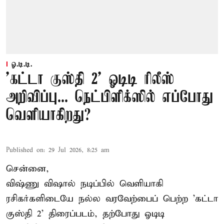
ஓ.டி.டி.
'கட்டா குஸ்தி 2' ஓடிடி ரிலீஸ்
அறிவிப்பு... நெட்பிளிக்ஸில் எப்போது
வெளியாகிறது?
Published on
:
29 Jul 2026, 8:25 am
சென்னை,
விஷ்ணு விஷால் நடிப்பில் வெளியாகி
ரசிகர்களிடையே நல்ல வரவேற்பைப் பெற்ற 'கட்டா
குஸ்தி 2' திரைப்படம், தற்போது ஓடிடி