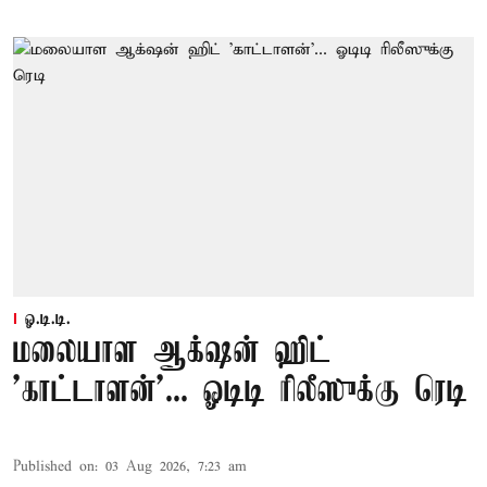
ஓ.டி.டி.
மலையாள ஆக்‌ஷன் ஹிட்
'காட்டாளன்'... ஓடிடி ரிலீஸுக்கு ரெடி
Published on
:
03 Aug 2026, 7:23 am