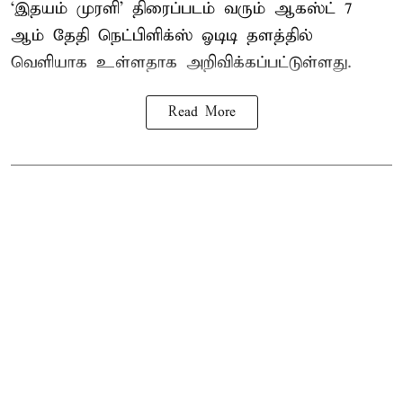
‘இதயம் முரளி’ திரைப்படம் வரும் ஆகஸ்ட் 7
ஆம் தேதி நெட்பிளிக்ஸ் ஓடிடி தளத்தில்
வெளியாக உள்ளதாக அறிவிக்கப்பட்டுள்ளது.
Read More