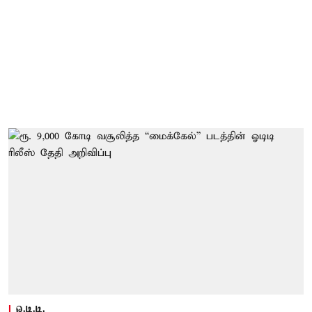
ஓ.டி.டி.