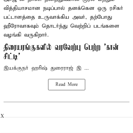
வித்தியாசமான நடிப்பால் தனக்கென ஒரு ரசிகர்
பட்டாளத்தை உருவாக்கிய அவர், தற்போது
ஹீரோவாகவும் தொடர்ந்து வெற்றிப் படங்களை
வழங்கி வருகிறார்.
திரையரங்குகளில் வரவேற்பு பெற்ற 'கான்
சிட்டி'
இயக்குநர் ஹரிஷ் துரைராஜ் இ ...
Read More
X