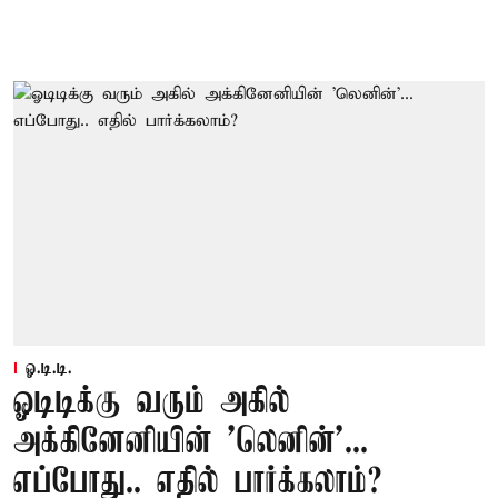
ஓ.டி.டி.
ஓடிடிக்கு வரும் அகில்
அக்கினேனியின் 'லெனின்'...
எப்போது.. எதில் பார்க்கலாம்?