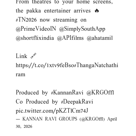
From theatres to your home screens,
the pakka entertainer arrives 🔥
#TN2026
now streaming on
@PrimeVideoIN
@SimplySouthApp
@shortflixindia
@APIfilms
@ahatamil
Link 🔗
https://t.co/1xtv9feBso
#ThangaNatchathi
ram
Produced by
#KannanRavi
@KRGOffl
Co Produced by
#DeepakRavi
pic.twitter.com/pKZTlCm74J
— KANNAN RAVI GROUPS (@KRGOffl)
April
30, 2026