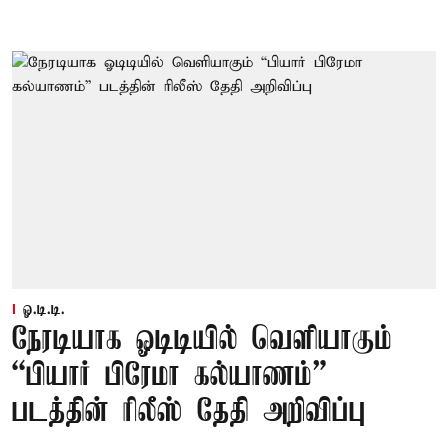
ஓ.டி.டி.
நேரடியாக ஓடிடியில் வெளியாகும்
“பியார் பிரேமா கல்யாணம்”
படத்தின் ரிலீஸ் தேதி அறிவிப்பு