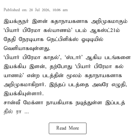
Published on
:
28 Jul 2026, 10:06 am
இயக்குநர் இளன் கதாநாயகனாக அறிமுகமாகும்
‘பி​யார் பிரேமா கல்​யாணம்’ படம் ஆகஸ்ட்21ம்
தேதி நேரடியாக நெட்பிளிக்ஸ் ஓடிடியில்
வெளியாகவுள்ளது.
‘பி​யார் பிரேமா காதல்’, ‘ஸ்​டார்’ ஆகிய படங்​களை
இயக்​கிய இளன், தற்​போது ‘பி​யார் பிரேமா கல்​
யாணம்’ என்ற படத்​தின் மூலம் கதாநாயகனாக
அறி​முக​மாகிறார். இந்​தப் படத்தை அவரே எழுதி,
இயக்​கி​யுள்​ளார்.
சான்வீ மேக்னா நாயகி​யாக நடித்​துள்ள இப்​படத்​
தில் ரா ...
Read More