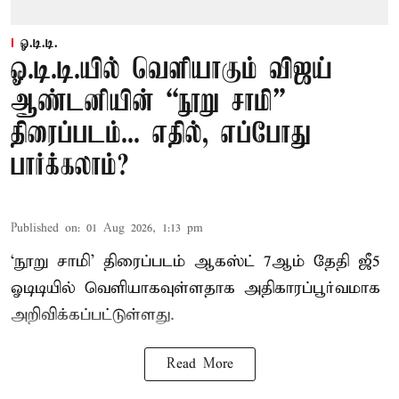
ஓ.டி.டி.
ஓ.டி.டி.யில் வெளியாகும் விஜய்
ஆண்டனியின் “நூறு சாமி”
திரைப்படம்... எதில், எப்போது
பார்க்கலாம்?
Published on
:
01 Aug 2026, 1:13 pm
‘நூறு சாமி’ திரைப்படம் ஆகஸ்ட் 7ஆம் தேதி ஜீ5
ஓடிடியில் வெளியாகவுள்ளதாக அதிகாரப்பூர்வமாக
அறிவிக்கப்பட்டுள்ளது.
Read More