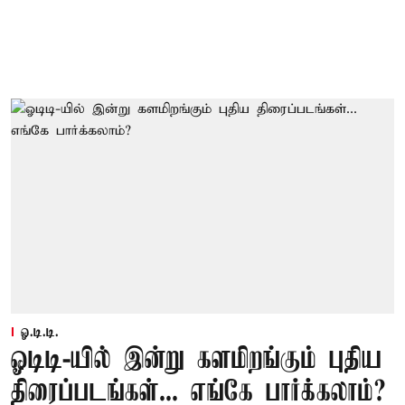
ஓ.டி.டி.
ஓடிடி-யில் இன்று களமிறங்கும் புதிய
திரைப்படங்கள்... எங்கே பார்க்கலாம்?