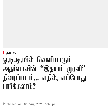
ஓ.டி.டி.
ஓ.டி.டி.யில் வெளியாகும்
அதர்வாவின் “இதயம் முரளி”
திரைப்படம்... எதில், எப்போது
பார்க்கலாம்?
Published on
:
03 Aug 2026, 5:32 pm