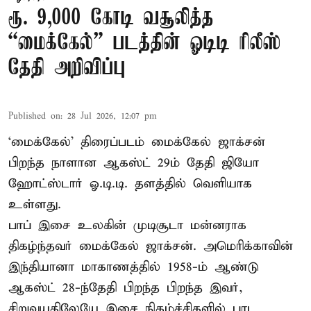
ரூ. 9,000 கோடி வசூலித்த
“மைக்கேல்” படத்தின் ஓடிடி ரிலீஸ்
தேதி அறிவிப்பு
Published on
:
28 Jul 2026, 12:07 pm
‘மைக்கேல்’ திரைப்படம் மைக்கேல் ஜாக்சன்
பிறந்த நாளான ஆகஸ்ட் 29ம் தேதி ஜியோ
ஹோட்ஸ்டார் ஓ.டி.டி. தளத்தில் வெளியாக
உள்ளது.
பாப் இசை உலகின் முடிசூடா மன்னராக
திகழ்ந்தவர் மைக்கேல் ஜாக்சன். அமெரிக்காவின்
இந்தியானா மாகாணத்தில் 1958-ம் ஆண்டு
ஆகஸ்ட் 28-ந்தேதி பிறந்த பிறந்த இவர்,
சிறுவயதிலேயே இசை நிகழ்ச்சிகளில் பாட