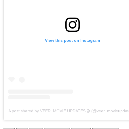
View this post on Instagram
A post shared by VEER_MOVIE UPDATES 🎬 (@veer_movieupdat