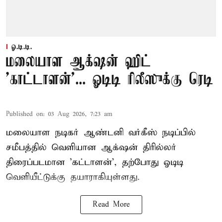
ஓ.டி.டி.
மலையாள ஆக்‌ஷன் ஹிட்
'காட்டாளன்'... ஓடிடி ரிலீஸுக்கு ரெடி
Published on
:
03 Aug 2026, 7:23 am
மலையாள நடிகர் ஆண்டனி வர்கீஸ் நடிப்பில்
சமீபத்தில் வெளியான ஆக்‌ஷன் திரில்லர்
திரைப்படமான 'கட்டாளன்', தற்போது ஓடிடி
வெளியீட்டுக்கு தயாராகியுள்ளது.
Read More