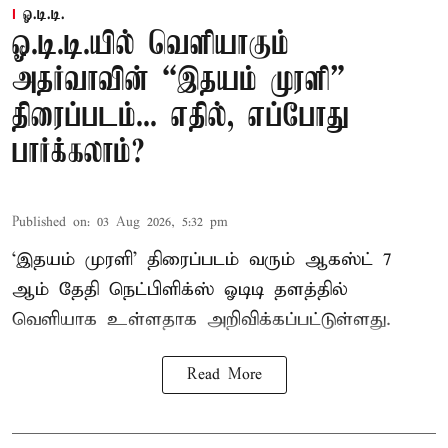
ஓ.டி.டி.
ஓ.டி.டி.யில் வெளியாகும்
அதர்வாவின் “இதயம் முரளி”
திரைப்படம்... எதில், எப்போது
பார்க்கலாம்?
Published on
:
03 Aug 2026, 5:32 pm
‘இதயம் முரளி’ திரைப்படம் வரும் ஆகஸ்ட் 7
ஆம் தேதி நெட்பிளிக்ஸ் ஓடிடி தளத்தில்
வெளியாக உள்ளதாக அறிவிக்கப்பட்டுள்ளது.
Read More