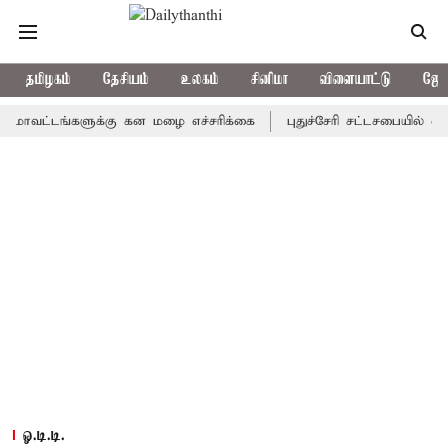
தமிழகம்
தேசியம்
உலகம்
சினிமா
விளையாட்டு
ஜோத
்டங்களுக்கு கன மழை எச்சரிக்கை
புதுச்சேரி சட்டசபையில் வரும் 2
ஓ.டி.டி.