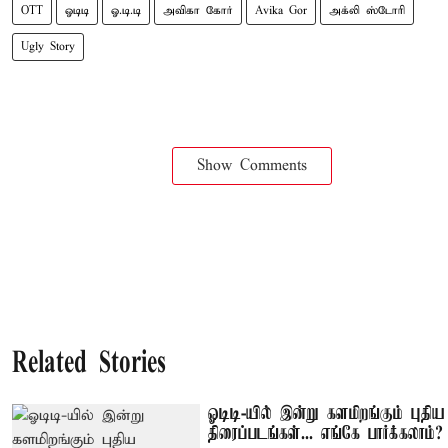
OTT
ஓடிடி
ஓ.டி.டி
அவிகா கோர்
Avika Gor
அக்லி ஸ்டோரி
Ugly Story
Show Comments
Related Stories
ஓடிடி-யில் இன்று களமிறங்கும் புதிய
திரைப்படங்கள்... எங்கே பார்க்கலாம்?