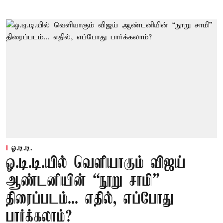
ஓ.டி.டி.
ஓ.டி.டி.யில் வெளியாகும் விஜய்
ஆண்டனியின் “நூறு சாமி”
திரைப்படம்... எதில், எப்போது
பார்க்கலாம்?