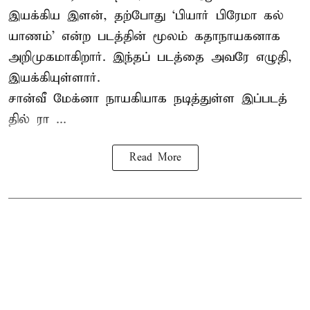
இயக்​கிய இளன், தற்​போது ‘பி​யார் பிரேமா கல்​
யாணம்’ என்ற படத்​தின் மூலம் கதாநாயகனாக
அறி​முக​மாகிறார். இந்​தப் படத்தை அவரே எழுதி,
இயக்​கி​யுள்​ளார்.
சான்வீ மேக்னா நாயகி​யாக நடித்​துள்ள இப்​படத்​
தில் ரா ...
Read More