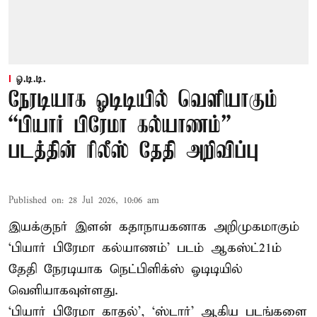
ஓ.டி.டி.
நேரடியாக ஓடிடியில் வெளியாகும்
“பியார் பிரேமா கல்யாணம்”
படத்தின் ரிலீஸ் தேதி அறிவிப்பு
Published on
:
28 Jul 2026, 10:06 am
இயக்குநர் இளன் கதாநாயகனாக அறிமுகமாகும்
‘பி​யார் பிரேமா கல்​யாணம்’ படம் ஆகஸ்ட்21ம்
தேதி நேரடியாக நெட்பிளிக்ஸ் ஓடிடியில்
வெளியாகவுள்ளது.
‘பி​யார் பிரேமா காதல்’, ‘ஸ்​டார்’ ஆகிய படங்​களை