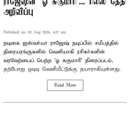
ராஜேஷின் 'ஓ சுகுமாரி'... ரிலீஸ் தேதி
அறிவிப்பு
Published on
:
05 Aug 2026, 4:57 am
நடிகை ஐஸ்வர்யா ராஜேஷ் நடிப்பில் சமீபத்தில்
திரையரங்குகளில் வெளியாகி ரசிகர்களின்
வரவேற்பைப் பெற்ற 'ஓ சுகுமாரி' திரைப்படம்,
தற்போது ஓடிடி வெளியீட்டுக்கு தயாராகியுள்ளது.
Read More