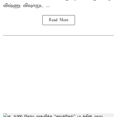
விஷ்ணு விஷாலுட ...
Read More