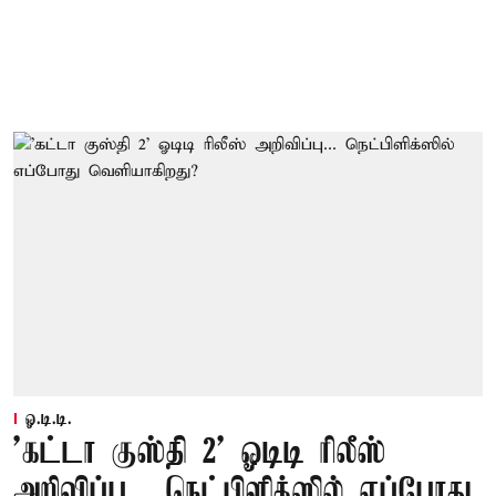
ஓ.டி.டி.
'கட்டா குஸ்தி 2' ஓடிடி ரிலீஸ்
அறிவிப்பு... நெட்பிளிக்ஸில் எப்போது