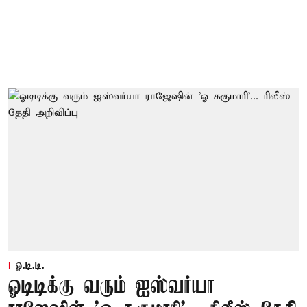
ஓ.டி.டி.
ஓடிடிக்கு வரும் ஐஸ்வர்யா