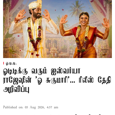
ஓ.டி.டி.
ஓடிடிக்கு வரும் ஐஸ்வர்யா
ராஜேஷின் 'ஓ சுகுமாரி'... ரிலீஸ் தேதி
அறிவிப்பு
Published on
:
05 Aug 2026, 4:57 am