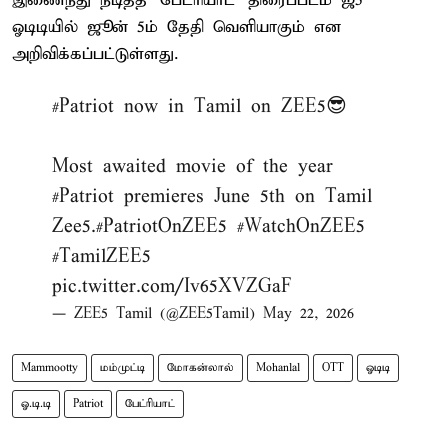
இணைந்து நடித்த `பேட்ரியாட்' திரைப்படம் ஜீ5
ஓடிடியில் ஜூன் 5ம் தேதி வெளியாகும் என
அறிவிக்கப்பட்டுள்ளது.
#Patriot
now in Tamil on ZEE5😎
Most awaited movie of the year
#Patriot
premieres June 5th on Tamil
Zee5.
#PatriotOnZEE5
#WatchOnZEE5
#TamilZEE5
pic.twitter.com/Iv65XVZGaF
— ZEE5 Tamil (@ZEE5Tamil)
May 22, 2026
Mammootty
மம்முட்டி
மோகன்லால்
Mohanlal
OTT
ஓடிடி
ஓ.டி.டி
Patriot
பேட்ரியாட்