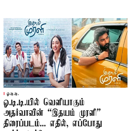
ஓ.டி.டி.
ஓ.டி.டி.யில் வெளியாகும்
அதர்வாவின் “இதயம் முரளி”
திரைப்படம்... எதில், எப்போது