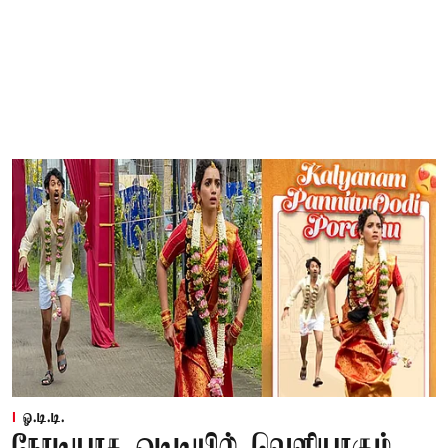
ஓ.டி.டி.