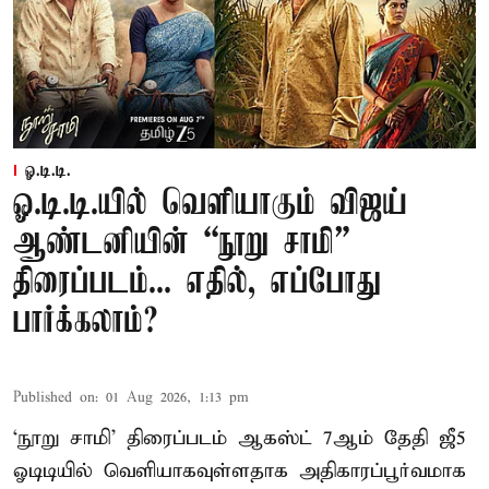
ஓ.டி.டி.
ஓ.டி.டி.யில் வெளியாகும் விஜய்
ஆண்டனியின் “நூறு சாமி”
திரைப்படம்... எதில், எப்போது
பார்க்கலாம்?
Published on
:
01 Aug 2026, 1:13 pm
‘நூறு சாமி’ திரைப்படம் ஆகஸ்ட் 7ஆம் தேதி ஜீ5
ஓடிடியில் வெளியாகவுள்ளதாக அதிகாரப்பூர்வமாக