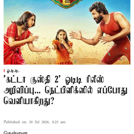
ஓ.டி.டி.
'கட்டா குஸ்தி 2' ஓடிடி ரிலீஸ்
அறிவிப்பு... நெட்பிளிக்ஸில் எப்போது
வெளியாகிறது?
Published on
:
29 Jul 2026, 8:25 am
சென்னை,