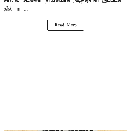
சான்வீ மேக்னா நாயகி​யாக நடித்​துள்ள இப்​படத்​
தில் ரா ...
Read More