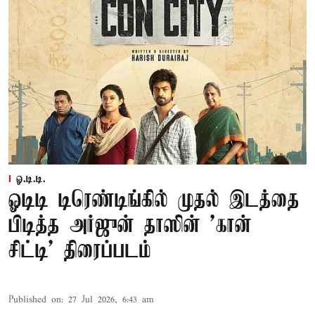
ஓ.டி.டி.
ஓடிடி டிரெண்டிங்கில் முதல் இடத்தை
பிடித்த அர்ஜுன் தாஸின் 'கான்
சிட்டி' திரைப்படம்
Published on
:
27 Jul 2026, 6:43 am