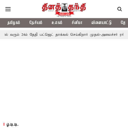
தமிழகம்
தேசியம்
உலகம்
சினிமா
விளையாட்டு
ஜோத
24ம் தேதி பட்ஜெட் தாக்கல் செய்கிறார் முதல்-அமைச்சர் ரங்கசாமி
எதி
ஓ.டி.டி.