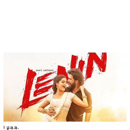
ஓ.டி.டி.