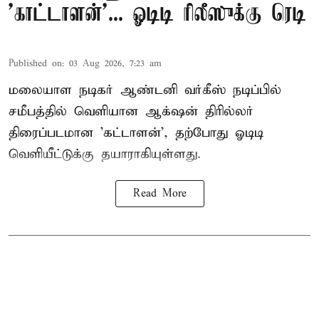
'காட்டாளன்'... ஓடிடி ரிலீஸுக்கு ரெடி
Published on
:
03 Aug 2026, 7:23 am
மலையாள நடிகர் ஆண்டனி வர்கீஸ் நடிப்பில்
சமீபத்தில் வெளியான ஆக்‌ஷன் திரில்லர்
திரைப்படமான 'கட்டாளன்', தற்போது ஓடிடி
வெளியீட்டுக்கு தயாராகியுள்ளது.
Read More