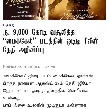
ஓ.டி.டி.
ரூ. 9,000 கோடி வசூலித்த
“மைக்கேல்” படத்தின் ஓடிடி ரிலீஸ்
தேதி அறிவிப்பு
Published on
:
28 Jul 2026, 12:07 pm
‘மைக்கேல்’ திரைப்படம் மைக்கேல் ஜாக்சன்
பிறந்த நாளான ஆகஸ்ட் 29ம் தேதி ஜியோ
ஹோட்ஸ்டார் ஓ.டி.டி. தளத்தில் வெளியாக
உள்ளது.
பாப் இசை உலகின் முடிசூடா மன்னராக