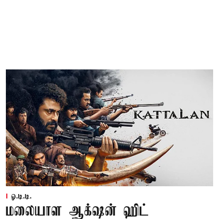
ஓ.டி.டி.
மலையாள ஆக்‌ஷன் ஹிட்