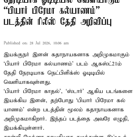
நேரடியாக ஓடிடியில் வெளியாகும்
“பியார் பிரேமா கல்யாணம்”
படத்தின் ரிலீஸ் தேதி அறிவிப்பு
Published on
:
28 Jul 2026, 10:06 am
இயக்குநர் இளன் கதாநாயகனாக அறிமுகமாகும்
‘பி​யார் பிரேமா கல்​யாணம்’ படம் ஆகஸ்ட்21ம்
தேதி நேரடியாக நெட்பிளிக்ஸ் ஓடிடியில்
வெளியாகவுள்ளது.
‘பி​யார் பிரேமா காதல்’, ‘ஸ்​டார்’ ஆகிய படங்​களை
இயக்​கிய இளன், தற்​போது ‘பி​யார் பிரேமா கல்​
யாணம்’ என்ற படத்​தின் மூலம் கதாநாயகனாக
அறி​முக​மாகிறார். இந்​தப் படத்தை அவரே எழுதி,
இயக்​கி​யுள்​ளார்.