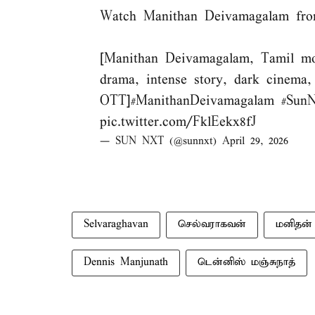
Watch Manithan Deivamagalam f
[Manithan Deivamagalam, Tamil mov
drama, intense story, dark cinema
OTT]
#ManithanDeivamagalam
#Sun
pic.twitter.com/FklEekx8fJ
— SUN NXT (@sunnxt)
April 29, 2026
Selvaraghavan
செல்வராகவன்
மனிதன்
Dennis Manjunath
டென்னிஸ் மஞ்சுநாத்