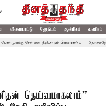
TV
மா
விளையாட்டு
ஜோதிடம்
ஆன்மிகம்
வணிகம்
்கு சென்னை நீதிமன்றம் பிடிவாராண்ட்
தொலைநோக்கு பார்வை
னிதன் தெய்வமாகலாம்”