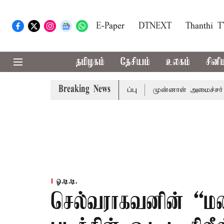
E-Paper
DTNEXT
Thanthi 
தமிழகம்
தேசியம்
உலகம்
சினி
Breaking News
தல்-அமைச்சர் விஜய் அழைப்பு
முன்னாள் அமைச்சர் பொன்முடிக
ஓ.டி.டி.
செல்வராகவனின் “ம