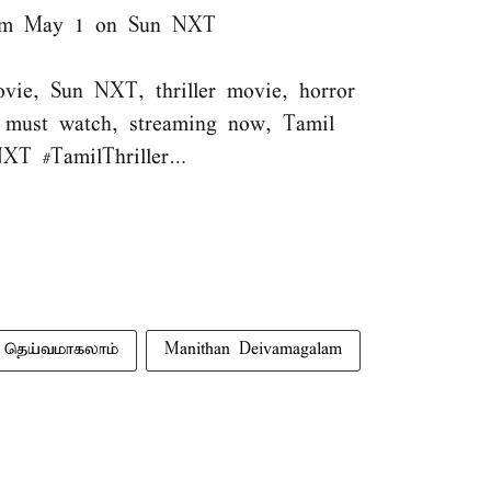
rom May 1 on Sun NXT
ie, Sun NXT, thriller movie, horror
, must watch, streaming now, Tamil
NXT
#TamilThriller
…
 தெய்வமாகலாம்
Manithan Deivamagalam