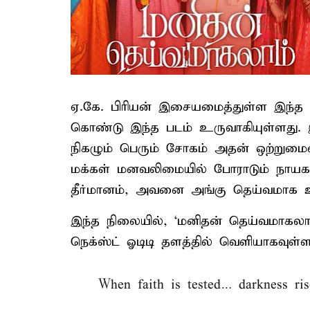
ஏ.கே. பிரியன் இசையமைத்துள்ள இந்
கொண்டு இந்த படம் உருவாகியுள்ளது. இய
நிகழும் பெரும் சோகம் அதன் ஒற்றும
மக்கள் மனவலிமையில் போராடும் நாயகன்,
தீர்மானம், அவனை அங்கு தெய்வமாக உயர
இந்த நிலையில், ‘மனிதன் தெய்வமாகலா
நெக்ஸ்ட் ஓடிடி தளத்தில் வெளியாகவுள்ள
When faith is tested… darkness ris