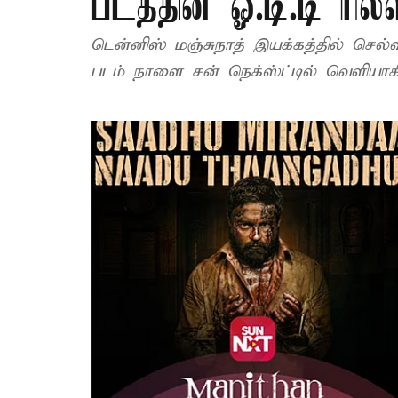
படத்தின் ஓ.டி.டி ரில
டென்னிஸ் மஞ்சுநாத் இயக்கத்தில் செல்வராகவன் நடித்த
படம் நாளை சன் நெக்ஸ்ட்டில் வெளியாகி