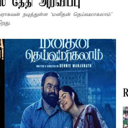
ீஸ் தேதி அறிவிப்பு
ுள்ள ‘மனிதன் தெய்வமாகலாம்’
றது.
R