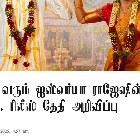
ு வரும் ஐஸ்வர்யா ராஜேஷின
... ரிலீஸ் தேதி அறிவிப்பு
2026, 4:57 am