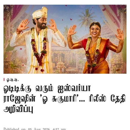
ஓ.டி.டி.
ஓடிடிக்கு வரும் ஐஸ்வர்யா
ராஜேஷின் 'ஓ சுகுமாரி'... ரிலீஸ் தேதி
அறிவிப்பு
Published on
:
05 Aug 2026, 4:57 am