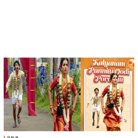
ஓ.டி.டி.