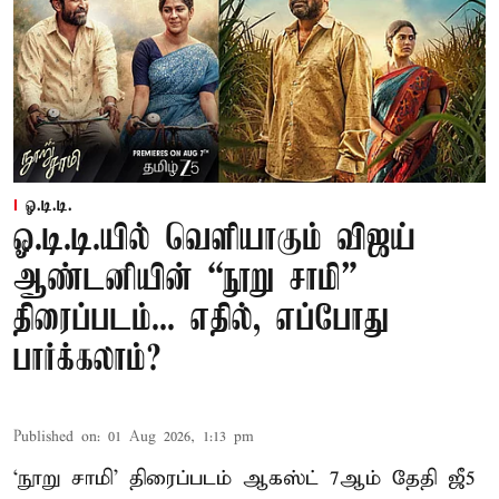
ஓ.டி.டி.
ஓ.டி.டி.யில் வெளியாகும் விஜய்
ஆண்டனியின் “நூறு சாமி”
திரைப்படம்... எதில், எப்போது
பார்க்கலாம்?
Published on
:
01 Aug 2026, 1:13 pm
‘நூறு சாமி’ திரைப்படம் ஆகஸ்ட் 7ஆம் தேதி ஜீ5