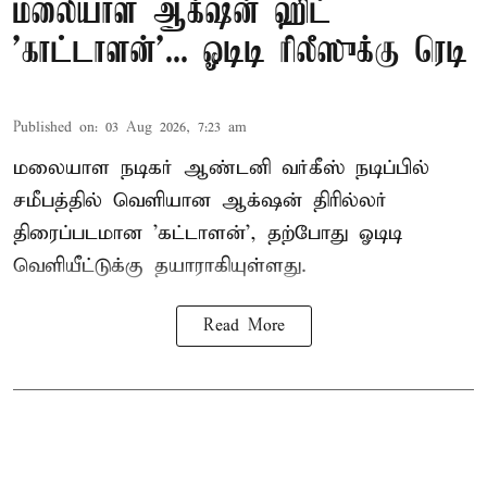
மலையாள ஆக்‌ஷன் ஹிட்
'காட்டாளன்'... ஓடிடி ரிலீஸுக்கு ரெடி
Published on
:
03 Aug 2026, 7:23 am
மலையாள நடிகர் ஆண்டனி வர்கீஸ் நடிப்பில்
சமீபத்தில் வெளியான ஆக்‌ஷன் திரில்லர்
திரைப்படமான 'கட்டாளன்', தற்போது ஓடிடி
வெளியீட்டுக்கு தயாராகியுள்ளது.
Read More