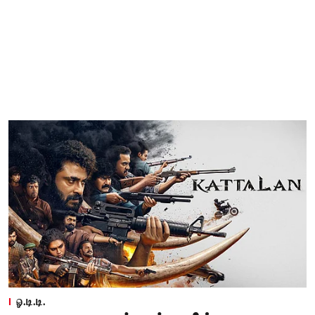
ஓ.டி.டி.