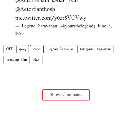
@ActorShaam
@ilan_iyal
@ActorSanthosh
pic.twitter.com/y0zr5VCVwy
— Legend Saravanan (@yoursthelegend)
June 5,
2026
OTT
ஓடிடி
leader
Legend Saravanan
லெஜண்ட் சரவணன்
Trending Film
லீடர்
Show Comments