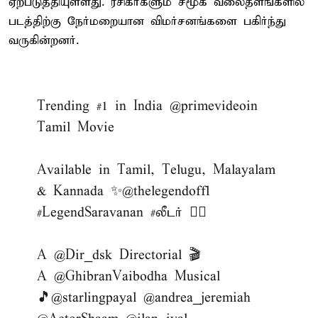
ஏற்படுத்தியுள்ளது. ரசிகர்களும் சமூக வலைதளங்களில்
படத்திற்கு நேர்மறையான விமர்சனங்களை பகிர்ந்து
வருகின்றனர்.
Trending #1 in India
@primevideoin
Tamil Movie
Available in Tamil, Telugu, Malayalam
& Kannada ✨
@thelegendoffl
#LegendSaravanan
#லீடர்
❤️‍🔥
A
@Dir_dsk
Directorial 🎬
A
@GhibranVaibodha
Musical
🎵
@starlingpayal
@andrea_jeremiah