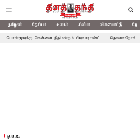
தமிழகம்
தேசியம்
உலகம்
சினிமா
விளையாட்டு
ஜோத
்கு சென்னை நீதிமன்றம் பிடிவாராண்ட்
தொலைநோக்கு பார்வையுடன் 
ஓ.டி.டி.