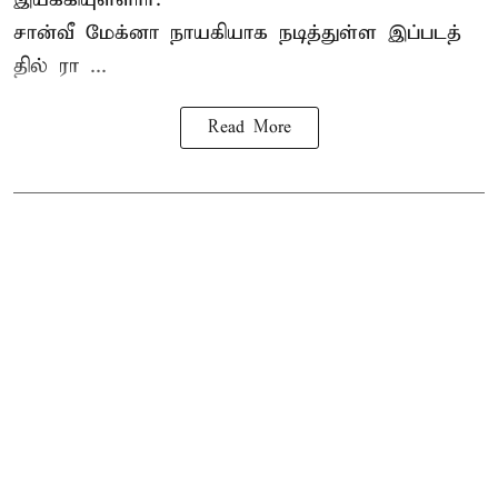
சான்வீ மேக்னா நாயகி​யாக நடித்​துள்ள இப்​படத்​
தில் ரா ...
Read More