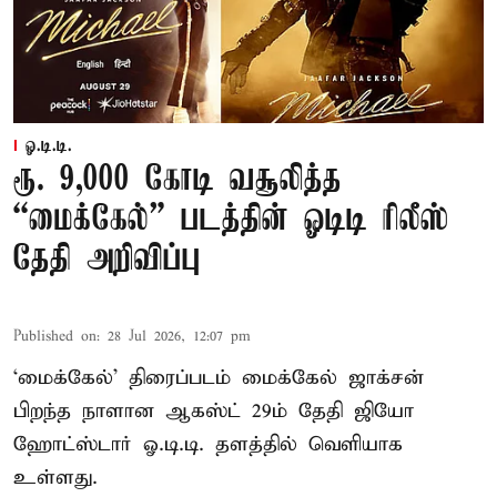
ஓ.டி.டி.
ரூ. 9,000 கோடி வசூலித்த
“மைக்கேல்” படத்தின் ஓடிடி ரிலீஸ்
தேதி அறிவிப்பு
Published on
:
28 Jul 2026, 12:07 pm
‘மைக்கேல்’ திரைப்படம் மைக்கேல் ஜாக்சன்
பிறந்த நாளான ஆகஸ்ட் 29ம் தேதி ஜியோ
ஹோட்ஸ்டார் ஓ.டி.டி. தளத்தில் வெளியாக
உள்ளது.