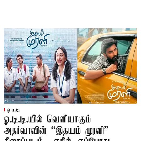
ஓ.டி.டி.
ஓ.டி.டி.யில் வெளியாகும்
அதர்வாவின் “இதயம் முரளி”