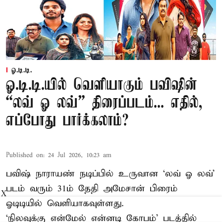
ஓ.டி.டி.
ஓ.டி.டி.யில் வெளியாகும் பவிஷின்
“லவ் ஓ லவ்” திரைப்படம்... எதில்,
எப்போது பார்க்கலாம்?
Published on
:
24 Jul 2026, 10:23 am
பவிஷ் நாராயண் நடிப்பில் உருவான ‘லவ் ஓ லவ்’
படம் வரும் 31ம் தேதி அமேசான் பிரைம்
X
ஓடிடியில் வெளியாகவுள்ளது.
‘நிலவுக்கு என்மேல் என்னடி கோபம்’ படத்தில்