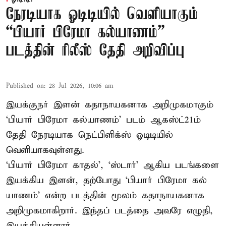
நேரடியாக ஓடிடியில் வெளியாகும்
“பியார் பிரேமா கல்யாணம்”
படத்தின் ரிலீஸ் தேதி அறிவிப்பு
Published on
:
28 Jul 2026, 10:06 am
இயக்குநர் இளன் கதாநாயகனாக அறிமுகமாகும்
‘பி​யார் பிரேமா கல்​யாணம்’ படம் ஆகஸ்ட்21ம்
தேதி நேரடியாக நெட்பிளிக்ஸ் ஓடிடியில்
வெளியாகவுள்ளது.
‘பி​யார் பிரேமா காதல்’, ‘ஸ்​டார்’ ஆகிய படங்​களை
இயக்​கிய இளன், தற்​போது ‘பி​யார் பிரேமா கல்​
யாணம்’ என்ற படத்​தின் மூலம் கதாநாயகனாக
அறி​முக​மாகிறார். இந்​தப் படத்தை அவரே எழுதி,
இயக்​கி​யுள்​ளார்.