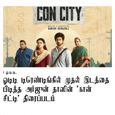
ஓ.டி.டி.
ஓடிடி டிரெண்டிங்கில் முதல் இடத்தை
பிடித்த அர்ஜுன் தாஸின் 'கான்
சிட்டி' திரைப்படம்