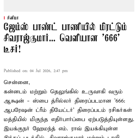
சினிமா
ஜேம்ஸ் பாண்ட் பாணியில் மிரட்டும்
சிவராஜ்குமார்... வெளியான '666'
டீசர்!
Published on
:
04 Jul 2026, 2:47 pm
சென்னை,
கன்னடம் மற்றும் தெலுங்கில் உருவாகி வரும்
ஆக்ஷன் - ஸ்பை த்ரில்லர் திரைப்படமான '666:
ஆபரேஷன் ட்ரீம் தியேட்டர்' திரைப்படம் ரசிகர்கள்
மத்தியில் மிகுந்த எதிர்பார்ப்பை ஏற்படுத்தியுள்ளது.
இயக்குநர் ஹேமந்த் எம். ராவ் இயக்கியுள்ள
இந்தப் படத்தில், சிவராஜ்குமார் மற்றும் டாலி