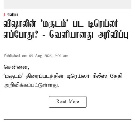
சினிமா
விஷாலின் 'மகுடம்' பட டிரெய்லர்
எப்போது? - வெளியானது அறிவிப்பு
Published on
:
05 Aug 2026, 9:00 am
சென்னை,
‘
மகுடம்
’ திரைப்படத்தின் டிரெய்லர் ரிலீஸ் தேதி
அறிவிக்கப்பட்டுள்ளது.
Read More