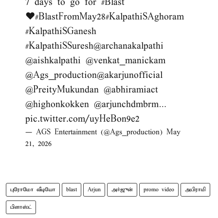
7 days to go for
#Blast
♥️
#BlastFromMay28
#KalpathiSAghoram
#KalpathiSGanesh
#KalpathiSSuresh
@archanakalpathi
@aishkalpathi
@venkat_manickam
@Ags_production
@akarjunofficial
@PreityMukundan
@abhiramiact
@highonkokken
@arjunchdmbrm
…
pic.twitter.com/uyHeBon9e2
— AGS Entertainment (@Ags_production)
May
21, 2026
புரோமோ வீடியோ
blast
Arjun
அர்ஜுன்
promo video
அபிராமி
பிளாஸ்ட்