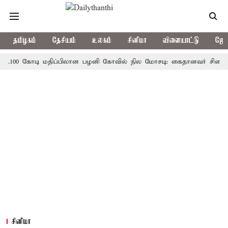
தமிழகம்
தேசியம்
உலகம்
சினிமா
விளையாட்டு
ஜோத
 கோடி மதிப்பிலான பழனி கோவில் நில மோசடி: கைதானவர் சிறையில் உயிர
சினிமா