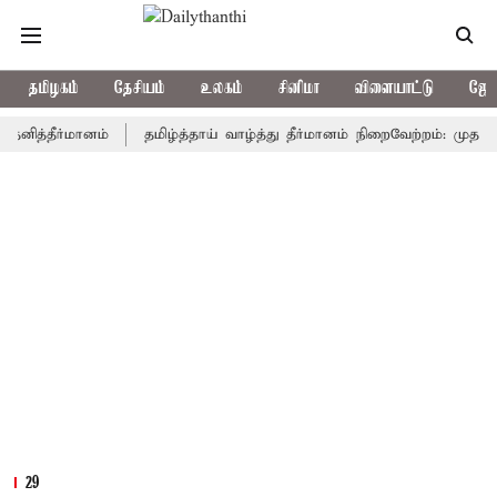
தமிழகம்
தேசியம்
உலகம்
சினிமா
விளையாட்டு
ஜோத
ீர்மானம்
தமிழ்த்தாய் வாழ்த்து தீர்மானம் நிறைவேற்றம்: முதல்-அமைச்ச
29