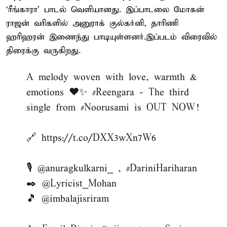
‘ரீங்காரா’ பாடல் வெளியானது. இப்பாடலை மோகன்
ராஜன் வரிகளில் அனுராக் குல்கர்னி, தாரிணி
ஹரிஹரன் இணைந்து பாடியுள்ளனர்.இப்படம் விரைவில்
திரைக்கு வருகிறது.
A melody woven with love, warmth &
emotions ❤️✨
#Reengara
- The third
single from
#Noorusami
is OUT NOW!
🔗
https://t.co/DXX3wXn7W6
🎙️
@anuragkulkarni_
,
#DariniHariharan
✒️
@Lyricist_Mohan
🎵
@imbalajisriram