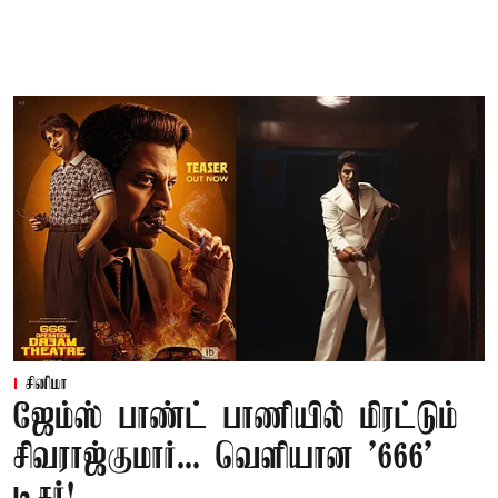
சினிமா
ஜேம்ஸ் பாண்ட் பாணியில் மிரட்டும்
சிவராஜ்குமார்... வெளியான '666'