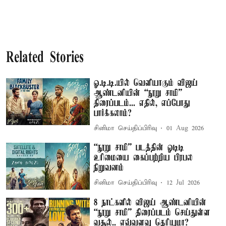
Related Stories
ஓ.டி.டி.யில் வெளியாகும் விஜய்
ஆண்டனியின் “நூறு சாமி”
திரைப்படம்... எதில், எப்போது
பார்க்கலாம்?
சினிமா செய்திப்பிரிவு
01 Aug 2026
“நூறு சாமி” படத்தின் ஓடிடி
உரிமையை கைப்பற்றிய பிரபல
நிறுவனம்
சினிமா செய்திப்பிரிவு
12 Jul 2026
8 நாட்களில் விஜய் ஆண்டனியின்
“நூறு சாமி” திரைப்படம் செய்துள்ள
வசூல்.. எவ்வளவு தெரியுமா?