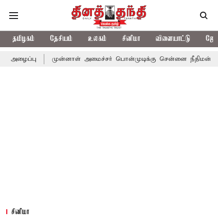
தமிழகம்
தேசியம்
உலகம்
சினிமா
விளையாட்டு
ஜோத
முன்னாள் அமைச்சர் பொன்முடிக்கு சென்னை நீதிமன்றம் பிடிவாராண்ட
சினிமா