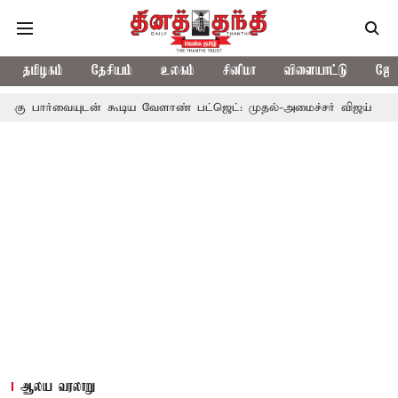
தமிழகம்
தேசியம்
உலகம்
சினிமா
விளையாட்டு
ஜோத
ுடன் கூடிய வேளாண் பட்ஜெட்: முதல்-அமைச்சர் விஜய்
தமிழக அரசி
ஆலய வரலாறு