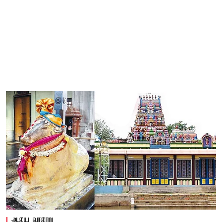
ஆலய வரலாறு