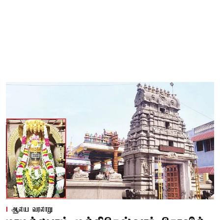
ஆலய வரலாறு