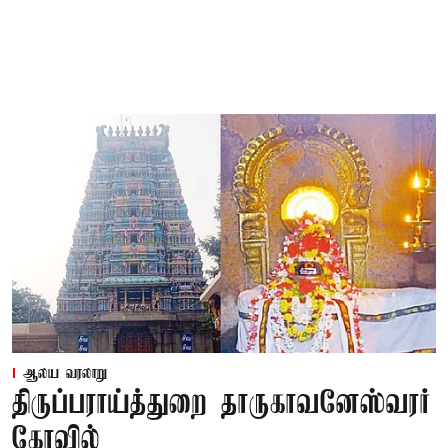
ஆலய வரலாறு
திருப்பராய்த்துறை தாருகாவனேஸ்வரர்
கோவில்