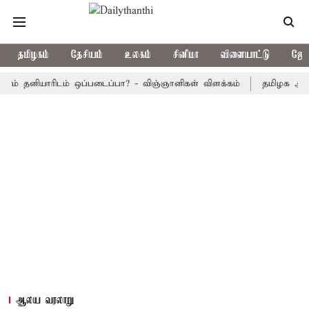
தமிழகம்
தேசியம்
உலகம்
சினிமா
விளையாட்டு
ஜோத
னியாரிடம் ஒப்படைப்பா? - விஞ்ஞானிகள் விளக்கம்
தமிழக அரசு பஸ்கள
ஆலய வரலாறு