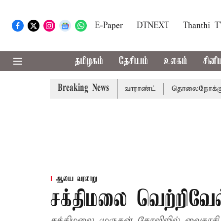
E-Paper
DTNEXT
Thanthi 
தமிழகம்
தேசியம்
உலகம்
சினி
Breaking News
கு சென்னை நீதிமன்றம் பிடிவாராண்ட்
தொலைநோக்கு பார்வைய
ஆலய வரலாறு
சக்திமலை வெற்றிவேல
சக்திமலை முருகன் கோவிலில் வைகாசி வ