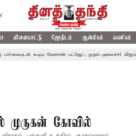
TV
மா
விளையாட்டு
ஜோதிடம்
ஆன்மிகம்
வணிகம்
ுடன் கூடிய வேளாண் பட்ஜெட்: முதல்-அமைச்சர் விஜய்
தமி
் முருகன் கோவில்
ிசாகம், பங்குனி உத்திரம், சூரசம்ஹாரம்