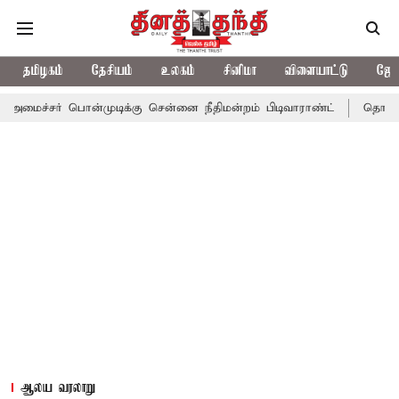
தமிழகம்
தேசியம்
உலகம்
சினிமா
விளையாட்டு
ஜோத
பொன்முடிக்கு சென்னை நீதிமன்றம் பிடிவாராண்ட்
தொலைநோக்கு பார்
ஆலய வரலாறு