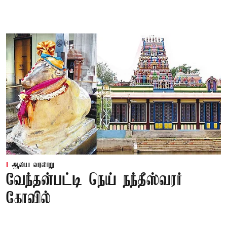
ஆலய வரலாறு
வேந்தன்பட்டி நெய் நந்தீஸ்வரர்
கோவில்