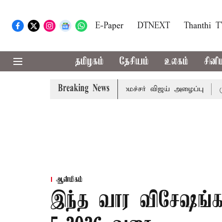
E-Paper
DTNEXT
Thanthi 
தமிழகம்
தேசியம்
உலகம்
சினி
Breaking News
கள் கூட்டத்துக்கு முதல்-அமைச்சர் விஜய் அழைப்பு
முன்னாள
ஆன்மிகம்
இந்த வார விசேஷங்கள