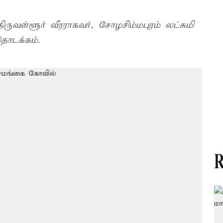
ுவள்ளூர் வீரராகவர், சோழசிம்மபுரம் லட்சுமி
தொடக்கம்.
R