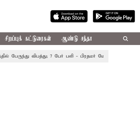
சிறப்புக் கட்டுரைகள்
ஆண்டு சந்தா
பேருந்து விபத்து; 7 பேர் பலி - பிரதமர் மோடி இரங்கல்
தொகு