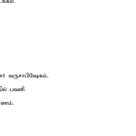
க்கம்.
ர் வருசாபிஷேகம்.
தில் பவனி.
ாணம்.