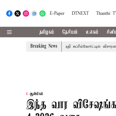
E-Paper
DTNEXT
Thanthi 
தமிழகம்
தேசியம்
உலகம்
சினி
Breaking News
 அரசுப்பணி வழக்கு; வரும் 14ம்தேதி சுப்ரீம்கோர்ட்டில் விசாரணை
ஆன்மிகம்
இந்த வார விசேஷங்கள