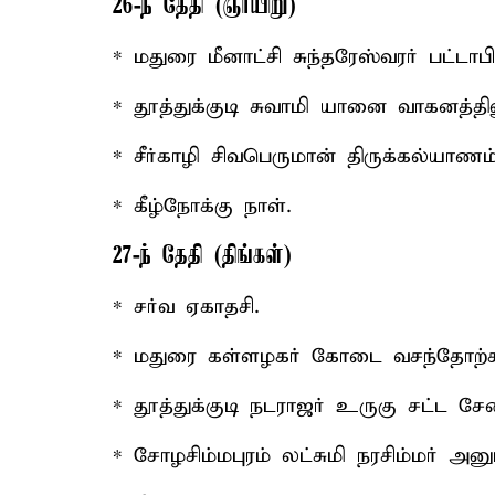
26-ந் தேதி (ஞாயிறு)
* மதுரை மீனாட்சி சுந்தரேஸ்வரர் பட்டாப
* தூத்துக்குடி சுவாமி யானை வாகனத்த
* சீர்காழி சிவபெருமான் திருக்கல்யாணம்
* கீழ்நோக்கு நாள்.
27-ந் தேதி (திங்கள்)
* சர்வ ஏகாதசி.
* மதுரை கள்ளழகர் கோடை வசந்தோற்ச
* தூத்துக்குடி நடராஜர் உருகு சட்ட ச
* சோழசிம்மபுரம் லட்சுமி நரசிம்மர் அ