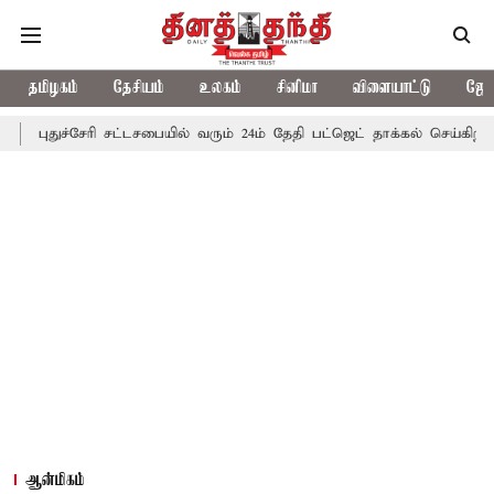
தமிழகம்
தேசியம்
உலகம்
சினிமா
விளையாட்டு
ஜோத
புதுச்சேரி சட்டசபையில் வரும் 24ம் தேதி பட்ஜெட் தாக்கல் செய்கிறார் ம
ஆன்மிகம்