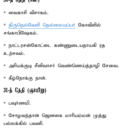
30-ந் தேதி (சனி)
* வைகாசி விசாகம்.
*
திருநெல்வேலி நெல்லையப்பர்
கோவிலில்
சங்காபிஷேகம்.
* நாட்டரசன்கோட்டை கண்ணுடையநாயகி ரத
உற்சவம்.
* அரியக்குடி சீனிவாசர் வெண்ணெய்த்தாழி சேவை.
* கீழ்நோக்கு நாள்.
31-ந் தேதி (ஞாயிறு)
* பவுர்ணமி.
* சோழவந்தான் ஜெனகை மாரியம்மன் முத்து
பல்லக்கில் பவனி.