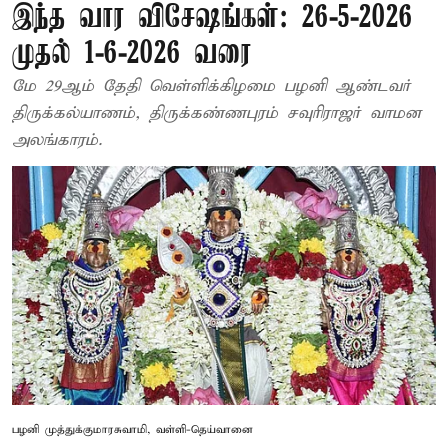
இந்த வார விசேஷங்கள்: 26-5-2026
முதல் 1-6-2026 வரை
மே 29ஆம் தேதி வெள்ளிக்கிழமை பழனி ஆண்டவர்
திருக்கல்யாணம், திருக்கண்ணபுரம் சவுரிராஜர் வாமன
அலங்காரம்.
பழனி முத்துக்குமாரசுவாமி, வள்ளி-தெய்வானை