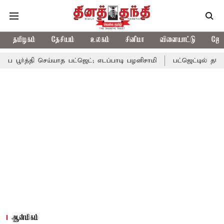
தமிழகம்
தேசியம்
உலகம்
சினிமா
விளையாட்டு
ஜோத
பூர்த்தி செய்யாத பட்ஜெட்; எடப்பாடி பழனிசாமி
பட்ஜெட்டில் தவெக அர
ஆன்மிகம்