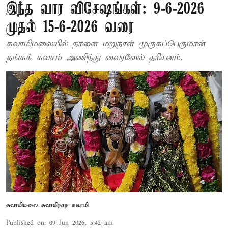
இந்த வார விசேஷங்கள்: 9-6-2026
முதல் 15-6-2026 வரை
சுவாமிமலையில் நாளை மறுநாள் முருகப்பெருமான்
தங்கக் கவசம் அணிந்து வைரவேல் தரிசனம்.
சுவாமிமலை சுவாமிநாத சுவாமி
Published on
:
09 Jun 2026, 5:42 am