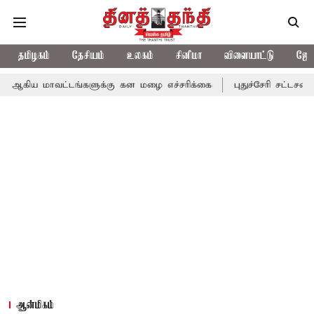
தமிழகம்
தேசியம்
உலகம்
சினிமா
விளையாட்டு
ஜோத
வட்டங்களுக்கு கன மழை எச்சரிக்கை
புதுச்சேரி சட்டசபையில் வரும்
ஆன்மிகம்