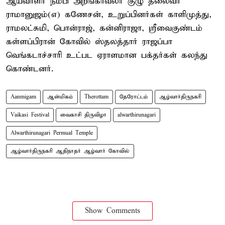
ஆய்வாளர் நம்பி அறங்காவலர் குழு தலைவர்
ராமானுஜம்(எ) கணேசன், உறுப்பினர்கள் காளிமுத்து,
ராமலட்சுமி, பொன்ராஜ், கன்னிராஜா, ஸ்ரீவைகுண்டம்
கள்ளப்பிரான் கோவில் ஸ்தலத்தார் ராஜப்பா
வெங்கடாச்சாரி உட்பட ஏராளமான பக்தர்கள் கலந்து
கொண்டனர்.
Aanmigam
ஆன்மிகம்
Therottam
தேரோட்டம்
ஆழ்வார்திருநகரி
Vaikasi Festival
வைகாசி திருவிழா
alwarthirunagari
Alwarthirunagari Permual Temple
ஆழ்வார்திருநகரி ஆதிநாதர் ஆழ்வார் கோவில்
Show Comments