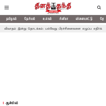
தமிழகம்
தேசியம்
உலகம்
சினிமா
விளையாட்டு
ஜோத
ன்று தொடக்கம்: பல்வேறு பிரச்சினைகளை எழுப்ப எதிர்க்கட்சிகள் திட்டம
ஆன்மிகம்