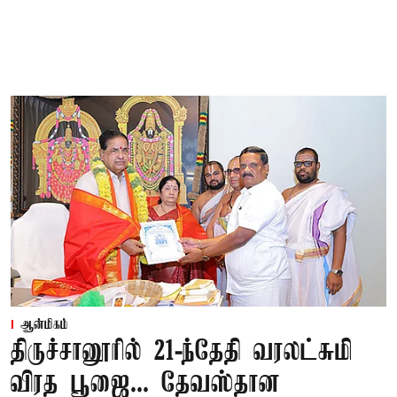
ஆன்மிகம்
திருச்சானூரில் 21-ந்தேதி வரலட்சுமி
விரத பூஜை... தேவஸ்தான