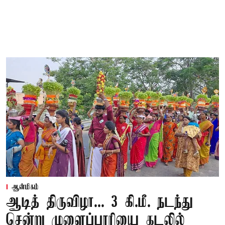
ஆன்மிகம்
ஆடித் திருவிழா... 3 கி.மீ. நடந்து
சென்று முளைப்பாரியை கடலில்