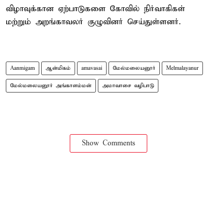
விழாவுக்கான ஏற்பாடுகளை கோவில் நிர்வாகிகள்
மற்றும் அறங்காவலர் குழுவினர் செய்துள்ளனர்.
Aanmigam
ஆன்மிகம்
amavasai
மேல்மலையனூர்
Melmalayanur
மேல்மலையனூர் அங்காளம்மன்
அமாவாசை வழிபாடு
Show Comments