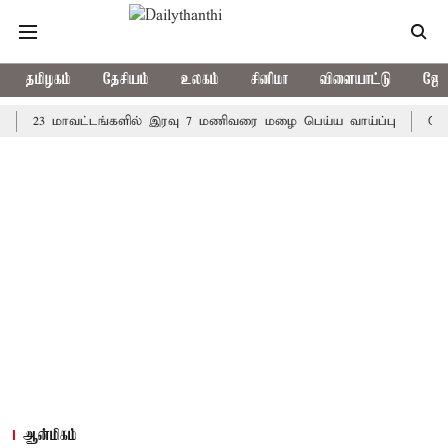
தமிழகம்
தேசியம்
உலகம்
சினிமா
விளையாட்டு
ஜோத
3 மாவட்டங்களில் இரவு 7 மணிவரை மழை பெய்ய வாய்ப்பு
கொரிய பேட
ஆன்மிகம்