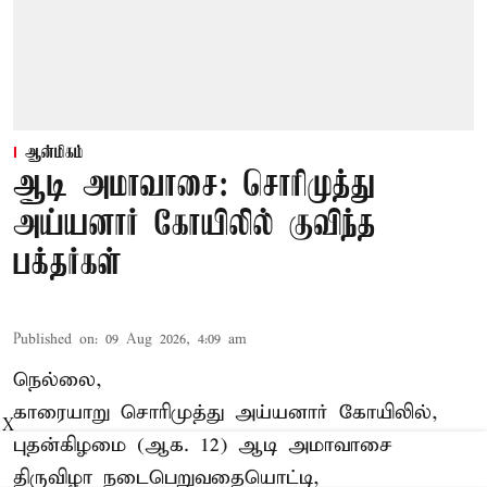
ஆன்மிகம்
ஆடி அமாவாசை: சொரிமுத்து
அய்யனார் கோயிலில் குவிந்த
பக்தர்கள்
Published on
:
09 Aug 2026, 4:09 am
நெல்லை,
காரையாறு சொரிமுத்து அய்யனார் கோயிலில்,
X
புதன்கிழமை (ஆக. 12) ஆடி அமாவாசை
திருவிழா நடைபெறுவதையொட்டி,