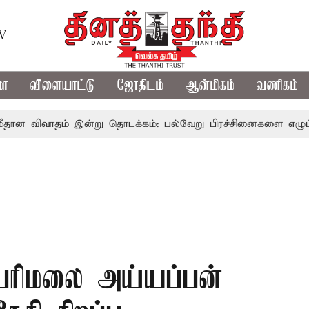
TV
மா
விளையாட்டு
ஜோதிடம்
ஆன்மிகம்
வணிகம்
வாதம் இன்று தொடக்கம்: பல்வேறு பிரச்சினைகளை எழுப்ப எதிர்க்க
ரிமலை அய்யப்பன்