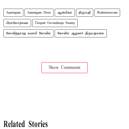
Aanmigam
Aanmigam News
ஆன்மிகம்
திருப்பதி
Brahmotsavam
பிரம்மோற்சவம்
Tirupati Govindaraja Swamy
கோவிந்தராஜ சுவாமி கோவில்
கோவில் ஆழ்வார் திருமஞ்சனம்
Show Comments
Related Stories