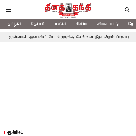
தமிழகம்
தேசியம்
உலகம்
சினிமா
விளையாட்டு
ஜோத
ள் அமைச்சர் பொன்முடிக்கு சென்னை நீதிமன்றம் பிடிவாராண்ட்
தொலை
ஆன்மிகம்