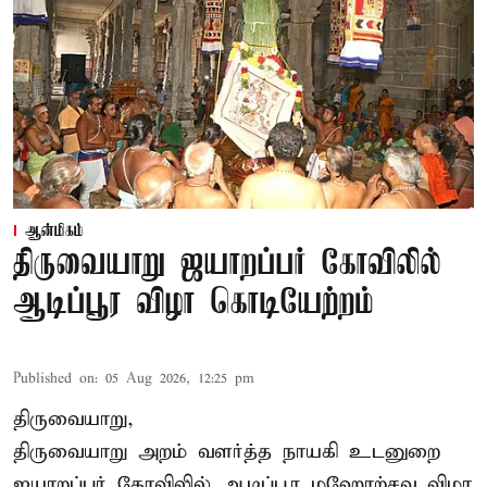
ஆன்மிகம்
திருவையாறு ஜயாறப்பர் கோவிலில்
ஆடிப்பூர விழா கொடியேற்றம்
Published on
:
05 Aug 2026, 12:25 pm
திருவையாறு,
திருவையாறு அறம் வளர்த்த நாயகி உடனுறை
ஐயாறப்பர் கோவிலில் ஆடிப்பூர மஹோற்சவ விழா