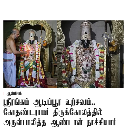
ஆன்மிகம்
ஸ்ரீரங்கம் ஆடிப்பூர உற்சவம்..
கோதண்டராமர் திருக்கோலத்தில்
அருள்பாலித்த ஆண்டாள் நாச்சியார்