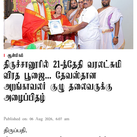
ஆன்மிகம்
திருச்சானூரில் 21-ந்தேதி வரலட்சுமி
விரத பூஜை... தேவஸ்தான
அறங்காவலர் குழு தலைவருக்கு
அழைப்பிதழ்
Published on
:
06 Aug 2026, 6:07 am
திருப்பதி,