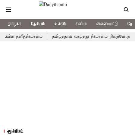
தமிழகம்
தேசியம்
உலகம்
சினிமா
விளையாட்டு
ஜோத
 தனித்தீர்மானம்
தமிழ்த்தாய் வாழ்த்து தீர்மானம் நிறைவேற்றம்: முதல்
ஆன்மிகம்