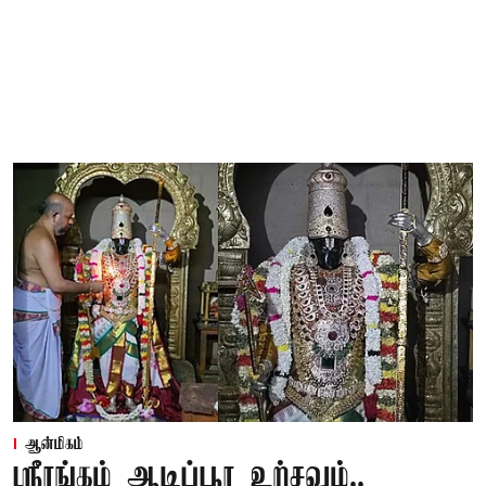
ஆன்மிகம்
ஸ்ரீரங்கம் ஆடிப்பூர உற்சவம்..