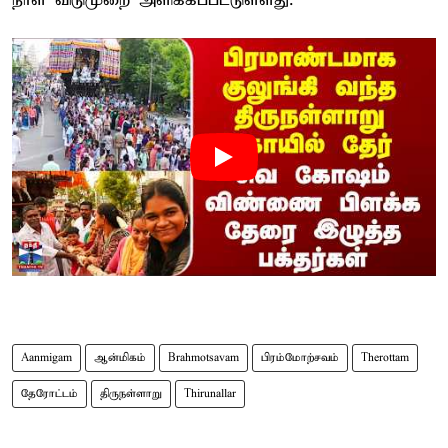
நாள் விடுமுறை அளிக்கப்பட்டுள்ளது.
Aanmigam
ஆன்மிகம்
Brahmotsavam
பிரம்மோற்சவம்
Therottam
தேரோட்டம்
திருநள்ளாறு
Thirunallar