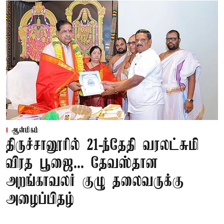
ஆன்மிகம்
திருச்சானூரில் 21-ந்தேதி வரலட்சுமி
விரத பூஜை... தேவஸ்தான
அறங்காவலர் குழு தலைவருக்கு
அழைப்பிதழ்