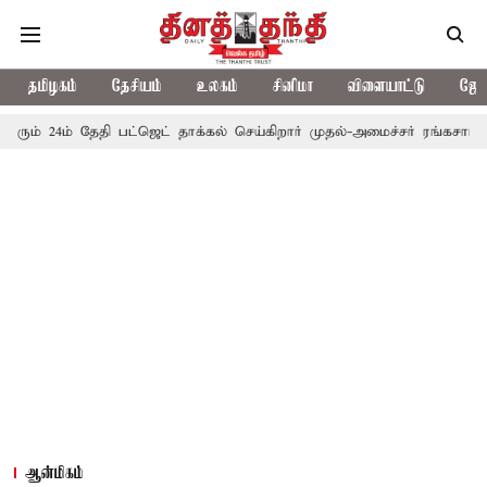
தமிழகம்
தேசியம்
உலகம்
சினிமா
விளையாட்டு
ஜோத
 தேதி பட்ஜெட் தாக்கல் செய்கிறார் முதல்-அமைச்சர் ரங்கசாமி
எதிர்க்
ஆன்மிகம்