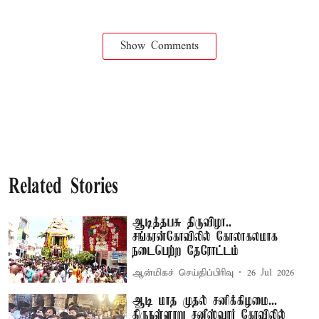
Show Comments
Related Stories
ஆடித்தபசு திருவிழா..
சங்கரன்கோவிலில் கோலாகலமாக
நடைபெற்ற தேரோட்டம்
ஆன்மிகச் செய்திப்பிரிவு
26 Jul 2026
ஆடி மாத முதல் சனிக்கிழமை...
திருநள்ளாறு சனீஸ்வரர் கோவிலில்