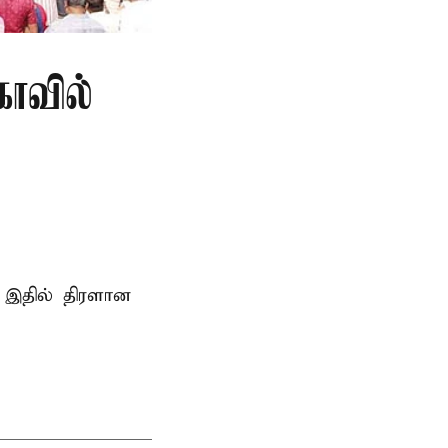
ோவில்
 இதில் திரளான