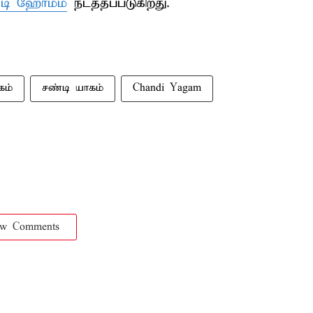
டி ஹோமம்
நடத்தப்படுகிறது.
கம்
சண்டி யாகம்
Chandi Yagam
ow Comments