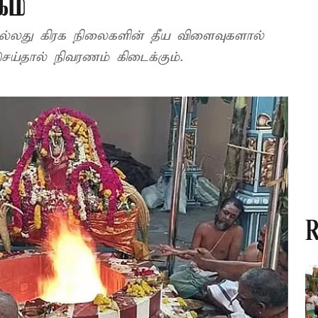
கம்
்லது கிரக நிலைகளின் தீய விளைவுகளால்
ெய்தால் நிவரணம் கிடைக்கும்.
R