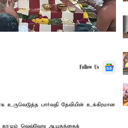
Follow Us
 உருவெடுத்த பார்வதி தேவியின் உக்கிரமான
 கரமும் வெவ்வேறு ஆயுதத்தைக்