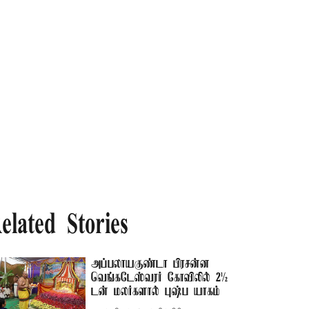
elated Stories
அப்பலாயகுண்டா பிரசன்ன
வெங்கடேஸ்வரர் கோவிலில் 2½
டன் மலர்களால் புஷ்ப யாகம்