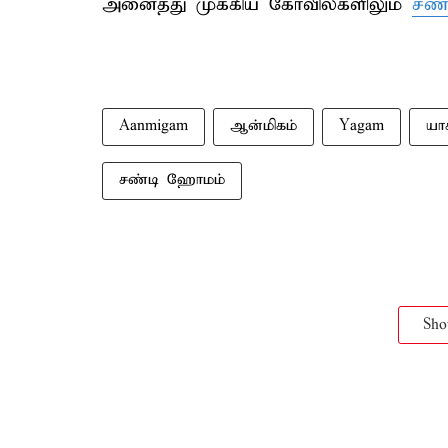
அனைத்து முக்கிய கோவில்களிலும்
சண்
Aanmigam
ஆன்மிகம்
Yagam
யா
சண்டி ஹோமம்
Sh