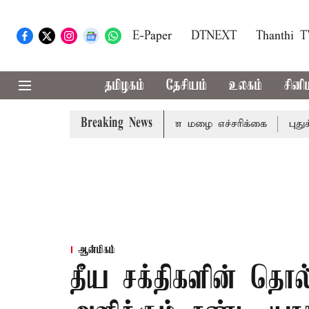
E-Paper
DTNEXT
Thanthi 
தமிழகம்
தேசியம்
உலகம்
சினி
Breaking News
ி ஆகிய மாவட்டங்களுக்கு கன மழை எச்சரிக்கை
புதுச்சேரி 
ஆன்மிகம்
தீய சக்திகளின் தொ