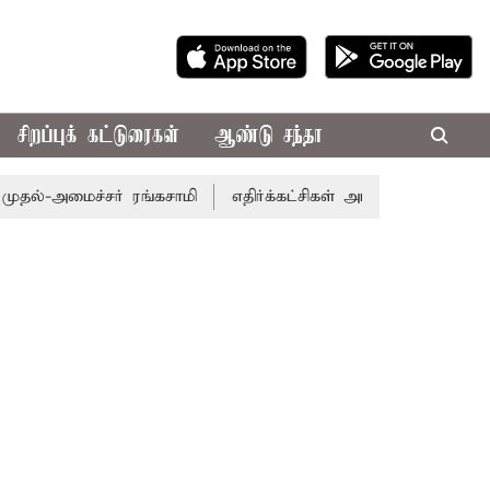
சிறப்புக் கட்டுரைகள்
ஆண்டு சந்தா
அமைச்சர் ரங்கசாமி
எதிர்க்கட்சிகள் அமளி: நாடாளுமன்ற இரு