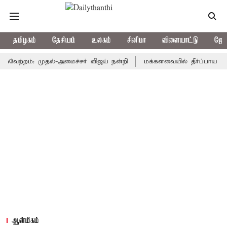
தமிழகம்
தேசியம்
உலகம்
சினிமா
விளையாட்டு
ஜோத
்றம்: முதல்-அமைச்சர் விஜய் நன்றி
மக்களவையில் தீர்ப்பாய சீர்திரு
ஆன்மிகம்