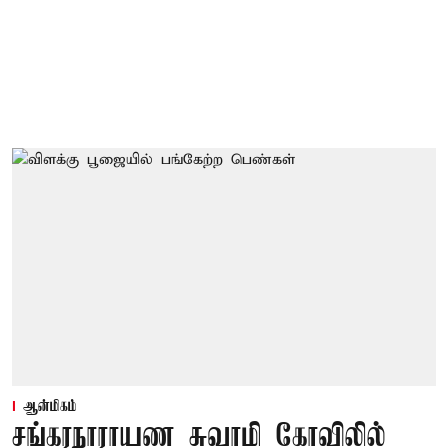
ஆன்மிகம்
சங்கரநாராயண சுவாமி கோவிலில்