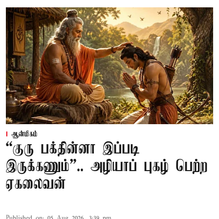
ஆன்மிகம்
“குரு பக்தின்னா இப்படி
இருக்கணும்”.. அழியாப் புகழ் பெற்ற
ஏகலைவன்
Published on
:
05 Aug 2026, 3:39 pm