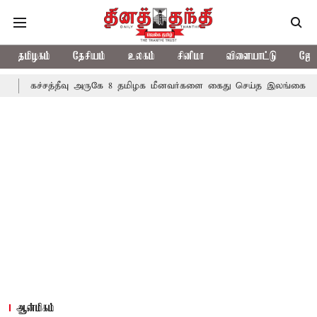
தமிழகம்
தேசியம்
உலகம்
சினிமா
விளையாட்டு
ஜோத
்தீவு அருகே 8 தமிழக மீனவர்களை கைது செய்த இலங்கை கடற்படை
ஆன்மிகம்