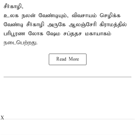
சீர்காழி,
உலக நலன் வேண்டியும், விவசாயம் செழிக்க
வேண்டி சீர்காழி அருகே ஆலஞ்சேரி கிராமத்தில்
பரிபூரண லோக ஷேம சப்ததச மகாயாகம்
நடைபெற்றது.
Read More
X