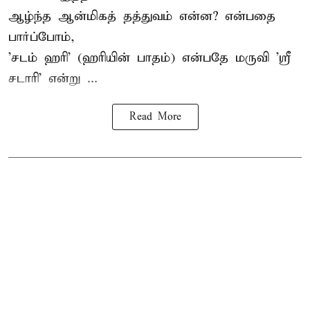
ஆழ்ந்த ஆன்மிகத் தத்துவம் என்ன? என்பதை
பார்ப்போம்,
'சடம் ஹரி' (ஹரியின் பாதம்) என்பதே மருவி 'ஸ்ரீ
சடாரி' என்று ...
Read More