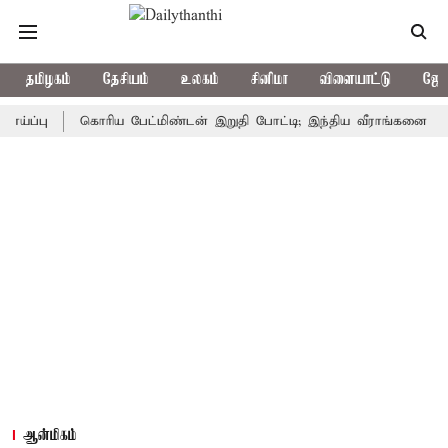
தமிழகம்
தேசியம்
உலகம்
சினிமா
விளையாட்டு
ஜோத
ு
கொரிய பேட்மிண்டன் இறுதி போட்டி; இந்திய வீராங்கனை சாம்பியன்
ஆன்மிகம்