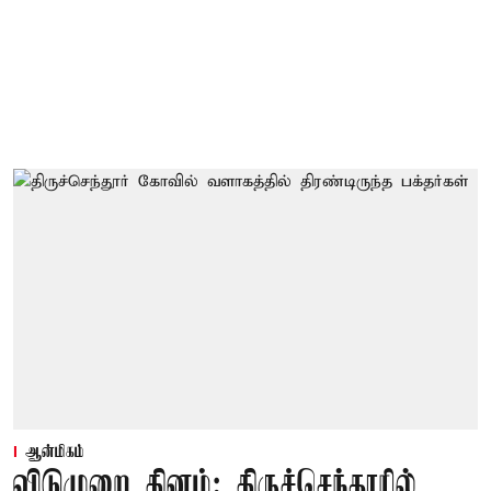
ஆன்மிகம்
விடுமுறை தினம்: திருச்செந்தூரில்