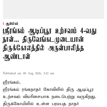
ஆன்மிகம்
ஸ்ரீரங்கம் ஆடிப்பூர உற்சவம் 4-வது
நாள்... திருவேங்கடமுடையான்
திருக்கோலத்தில் அருள்பாலித்த
ஆண்டாள்
Published on
:
09 Aug 2026, 5:52 am
ஸ்ரீரங்கம்,
ஸ்ரீரங்கம் ரங்கநாதர் கோவிலில் திரு ஆடிப்பூர
உற்சவம் விமரிசையாக நடைபெற்று வருகிறது.
திருக்கோயிலில் உள்ள பரமபத நாதர்