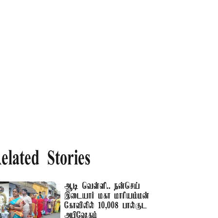
elated Stories
ஆடி வெள்ளி.. நன்செய்
இடையார் மகா மாரியம்மன்
கோவிலில் 10,008 பால்குட
அபிஷேகம்