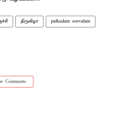
ுச்சி
திருவிழா
palkudam oorvalam
ow Comments