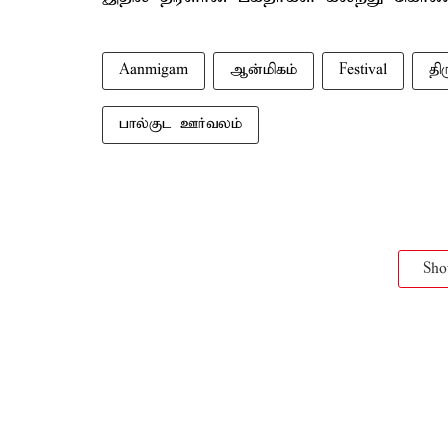
Aanmigam
ஆன்மிகம்
Festival
திர
பால்குட ஊர்வலம்
Sh