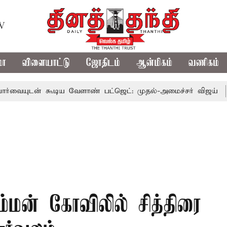
TV
மா
விளையாட்டு
ஜோதிடம்
ஆன்மிகம்
வணிகம்
் கூடிய வேளாண் பட்ஜெட்: முதல்-அமைச்சர் விஜய்
தமிழக 
ியம்மன் கோவிலில் சித்திரை