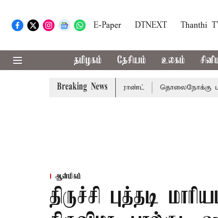
E-Paper
DTNEXT
Thanthi 
தமிழகம்
தேசியம்
உலகம்
சினி
Breaking News
சென்னை நீதிமன்றம் பிடிவாராண்ட்
தொலைநோக்கு பார்வையுடன
ஆன்மிகம்
திருச்சி புத்தடி மார