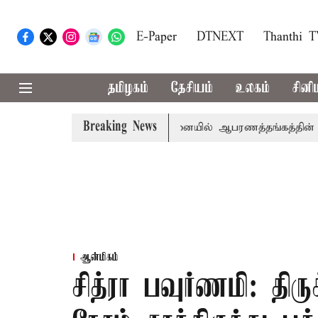
E-Paper
DTNEXT
Thanthi 
தமிழகம்
தேசியம்
உலகம்
சினி
Breaking News
்சிகள் புறக்கணிப்பு
சென்னையில் ஆபரணத்தங்கத்தின் விலை சவ
ஆன்மிகம்
சித்ரா பவுர்ணமி: திர