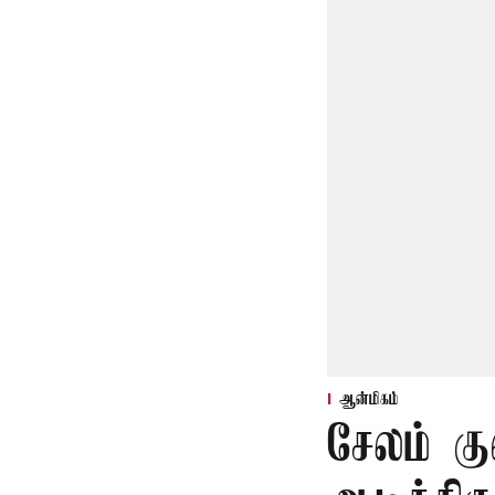
ஆன்மிகம்
சேலம் க