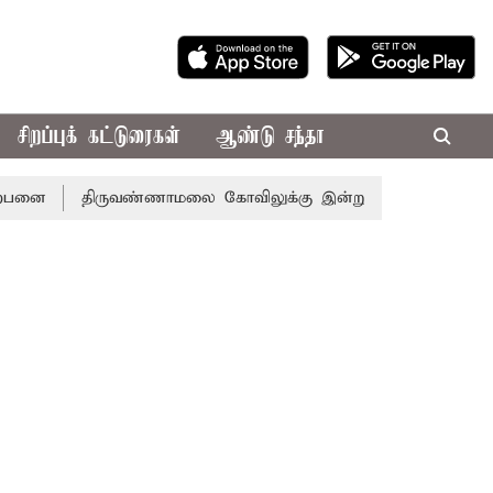
சிறப்புக் கட்டுரைகள்
ஆண்டு சந்தா
ை
திருவண்ணாமலை கோவிலுக்கு இன்று அமித்ஷா வருகை: 3 அடுக