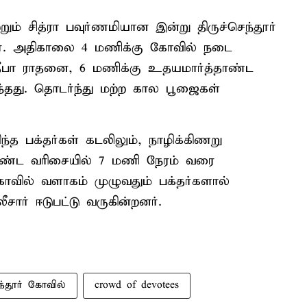
ம் சித்ரா பவுர்ணமியான இன்று திருச்செந்தூர்
தனர். அதிகாலை 4 மணிக்கு கோவில் நடை
ப தீபா ராதனை, 6 மணிக்கு உதயமார்த்தாண்ட
து. தொடர்ந்து மற்ற கால பூஜைகள்
்த பக்தர்கள் கடலிலும், நாழிக்கிணறு
னர் நீண்ட வரிசையில் 7 மணி நேரம் வரை
கோவில் வளாகம் முழுவதும் பக்தர்களால்
ீசார் ஈடுபட்டு வருகின்றனர்.
ெந்தூர் கோவில்
crowd of devotees