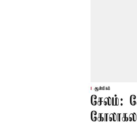
ஆன்மிகம்
சேலம்: 
கோலாகல