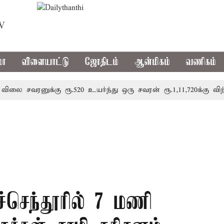
TV
மா
விளையாட்டு
ஜோதிடம்
ஆன்மிகம்
வணிகம்
ரனுக்கு ரூ.520 உயர்ந்து ஒரு சவரன் ரூ.1,11,720க்கு விற்பன
ுச்செந்தூரில் 7 மணி