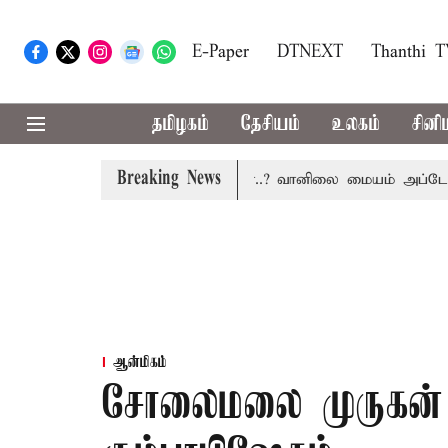
E-Paper
DTNEXT
Thanthi 
தமிழகம்
தேசியம்
உலகம்
சினி
Breaking News
த்தில் இன்று மழைக்கு வாய்ப்பா..? வானிலை மையம் அப்டேட்
ஆன்மிகம்
சோலைமலை முருகன்