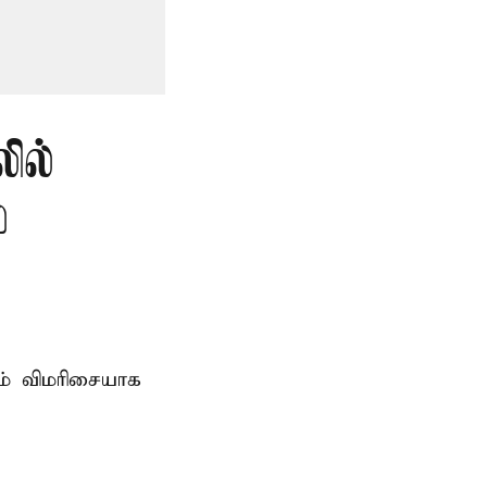
ில்
்
ம் விமரிசையாக