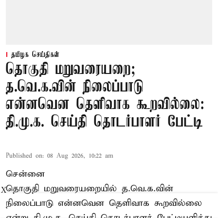
தமிழக செய்திகள்
தொகுதி மறுவரையறை;
த.வெ.க.வின் நிலைப்பாடு
என்னவென தெளிவாக கூறவில்லை:
தி.மு.க. செய்தி தொடர்பாளர் பேட்டி
Published on
:
08 Aug 2026, 10:22 am
சென்னை
தொகுதி மறுவரையறையில் த.வெ.க.வின்
X
நிலைப்பாடு என்னவென தெளிவாக கூறவில்லை
என்று தி.மு.க. செய்தி தொடர்பாளர் பேட்டியளித்து