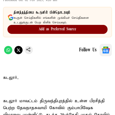
Published on
:
02 Feb 2025, 9:26 am
தினத்தந்தியை கூகுளில் பின்தொடரவும்
கூகுள் செய்திகளில் எங்களின் முக்கியச் செய்திகளை
உடனுக்குடன் பெற கிளிக் செய்யவும்.
Add as Preferred Source
Follow Us
கடலூர்,
கடலூர் மாவட்டம் திருவந்திபுரத்தில் உள்ள பிரசித்தி
பெற்ற தேவநாதசுவாமி கோவில் கும்பாபிஷேக
விழாவை முன்னிட்டு, கடந்த 29-ந்தேதி முதல் கோவில்