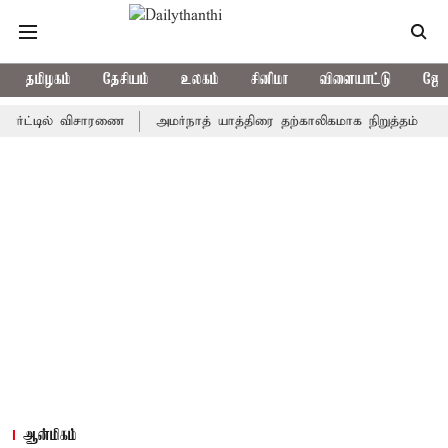
தமிழகம்
தேசியம்
உலகம்
சினிமா
விளையாட்டு
ஜோத
்டில் விசாரணை
அமர்நாத் யாத்திரை தற்காலிகமாக நிறுத்தம்
இமாச்ச
ஆன்மிகம்