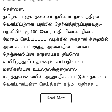
Published on
:
08 Aug 2026, 10:23 am
சென்னை,
தமிழக பாஜக தலைவர் நயினார் நாகேந்திரன்
வெளியிட்டுள்ள பதிவில் தெரிவித்திருப்பதாவது:-
பழனியில் ரூ.100 கோடி மதிப்பிலான நிலம்
மோசடி செய்யப்பட்ட வழக்கில் கைதாகி சிறையில்
அடைக்கப்பட்டிருந்த அன்வர்தீன் என்பவர்
நெஞ்சுவலியின் காரணமாக திடீரென
உயிரிழந்துவிட்டதாகவும், சார்பதிவாளர்
மணிகண்டன் உடல்நலக்குறைவால்
மருத்துவமனையில் அனுமதிக்கப்பட்டுள்ளதாகவும்
வெளியாகியுள்ள செய்திகள் கடும் அதிர்ச்ச ...
Read More