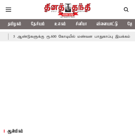
தமிழகம்
தேசியம்
உலகம்
சினிமா
விளையாட்டு
ஜோத
டுகளுக்கு ரூ.600 கோடியில் மண்வள பாதுகாப்பு இயக்கம்
விவசாயிகள
ஆன்மிகம்