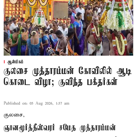
ஆன்மிகம்
குலசை முத்தாரம்மன் கோவிலில் ஆடி
கொடை விழா; குவிந்த பக்தர்கள்
Published on
:
05 Aug 2026, 1:57 am
குலசை,
ஞானமூர்த்தீஸ்வரர் சமேத முத்தாரம்மன்