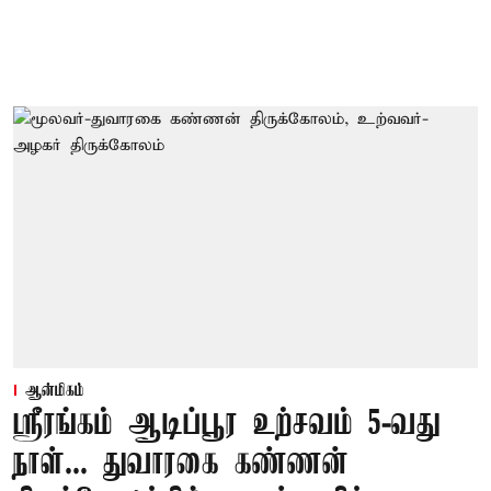
ஆன்மிகம்
ஸ்ரீரங்கம் ஆடிப்பூர உற்சவம் 5-வது
நாள்... துவாரகை கண்ணன்