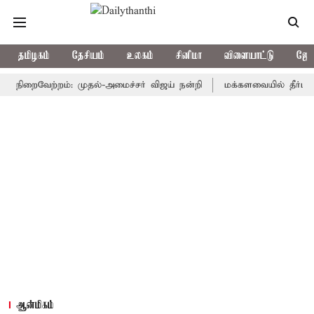
தமிழகம்
தேசியம்
உலகம்
சினிமா
விளையாட்டு
ஜோத
ிறைவேற்றம்: முதல்-அமைச்சர் விஜய் நன்றி
மக்களவையில் தீர்ப்பாய சீர
ஆன்மிகம்