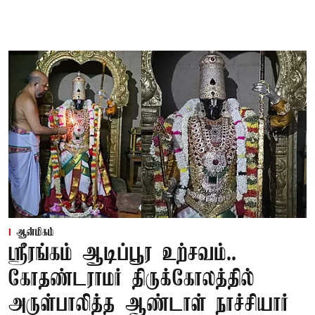
ஆன்மிகம்
ஸ்ரீரங்கம் ஆடிப்பூர உற்சவம்..
கோதண்டராமர் திருக்கோலத்தில்
அருள்பாலித்த ஆண்டாள் நாச்சியார்