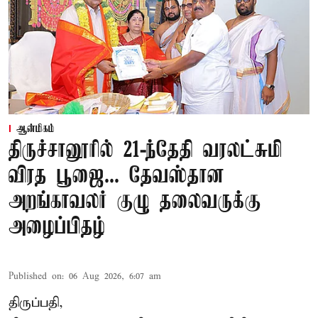
ஆன்மிகம்
திருச்சானூரில் 21-ந்தேதி வரலட்சுமி
விரத பூஜை... தேவஸ்தான
அறங்காவலர் குழு தலைவருக்கு
அழைப்பிதழ்
Published on
:
06 Aug 2026, 6:07 am
திருப்பதி,