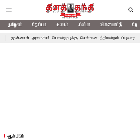
தமிழகம்
தேசியம்
உலகம்
சினிமா
விளையாட்டு
ஜோத
ள் அமைச்சர் பொன்முடிக்கு சென்னை நீதிமன்றம் பிடிவாராண்ட்
தொலை
ஆன்மிகம்