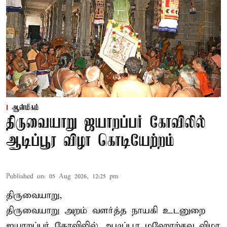
ஆன்மிகம்
திருவையாறு ஜயாறப்பர் கோவிலில்
ஆடிப்பூர விழா கொடியேற்றம்
Published on
:
05 Aug 2026, 12:25 pm
திருவையாறு,
திருவையாறு அறம் வளர்த்த நாயகி உடனுறை
ஐயாறப்பர் கோவிலில் ஆடிப்பூர மஹோற்சவ விழா