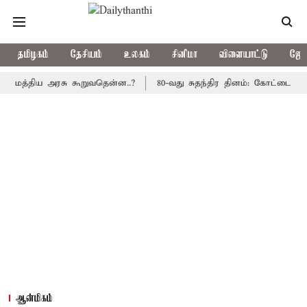
தமிழகம்
தேசியம்
உலகம்
சினிமா
விளையாட்டு
ஜோத
்திய அரசு கூறுவதென்ன..?
80-வது சுதந்திர தினம்: கோட்டை கொத்தளத
ஆன்மிகம்