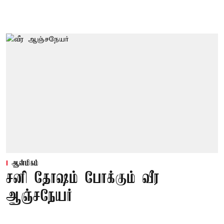
ஆன்மிகம்
சனி தோஷம் போக்கும் வீர
ஆஞ்சநேயர்