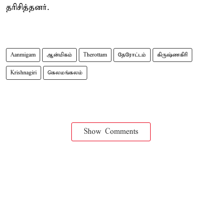
தரிசித்தனர்.
Aanmigam
ஆன்மிகம்
Therottam
தேரோட்டம்
கிருஷ்ணகிரி
Krishnagiri
கெலமங்கலம்
Show Comments