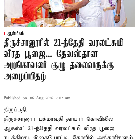
ஆன்மிகம்
திருச்சானூரில் 21-ந்தேதி வரலட்சுமி
விரத பூஜை... தேவஸ்தான
அறங்காவலர் குழு தலைவருக்கு
அழைப்பிதழ்
Published on
:
06 Aug 2026, 6:07 am
திருப்பதி,
திருச்சானூர் பத்மாவதி தாயார் கோவிலில்
ஆகஸ்ட் 21-ந்தேதி வரலட்சுமி விரத பூஜை
நடக்கிறது. இதையொட்டி, கோவில் அதிகாரிகளும்,