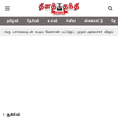
தமிழகம்
தேசியம்
உலகம்
சினிமா
விளையாட்டு
ஜோத
யுடன் கூடிய வேளாண் பட்ஜெட்: முதல்-அமைச்சர் விஜய்
தமிழக அரச
ஆன்மிகம்