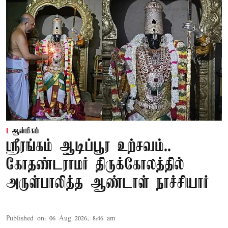
ஆன்மிகம்
ஸ்ரீரங்கம் ஆடிப்பூர உற்சவம்..
கோதண்டராமர் திருக்கோலத்தில்
அருள்பாலித்த ஆண்டாள் நாச்சியார்
Published on
:
06 Aug 2026, 8:46 am