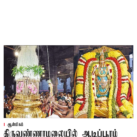
ஆன்மிகம்
திருவண்ணாமலையில் ஆடிப்பூரம்