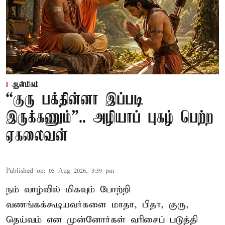
ஆன்மிகம்
“குரு பக்தின்னா இப்படி
இருக்கணும்”.. அழியாப் புகழ் பெற்ற
ஏகலைவன்
Published on
:
05 Aug 2026, 3:39 pm
நம் வாழ்வில் மிகவும் போற்றி
வணங்கக்கூடியவர்களை மாதா, பிதா, குரு,
தெய்வம் என முன்னோர்கள் வரிசைப் படுத்தி